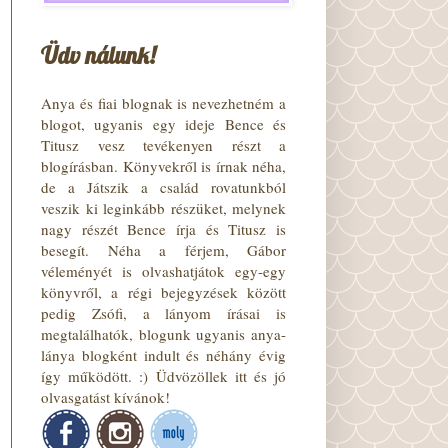
Üdv nálunk!
Anya és fiai blognak is nevezhetném a
blogot, ugyanis egy ideje Bence és
Titusz vesz tevékenyen részt a
blogírásban. Könyvekről is írnak néha,
de a Játszik a család rovatunkból
veszik ki leginkább részüket, melynek
nagy részét Bence írja és Titusz is
besegít. Néha a férjem, Gábor
véleményét is olvashatjátok egy-egy
könyvről, a régi bejegyzések között
pedig Zsófi, a lányom írásai is
megtalálhatók, blogunk ugyanis anya-
lánya blogként indult és néhány évig
így működött. :) Üdvözöllek itt és jó
olvasgatást kívánok!