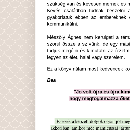
szükség van és kevesen mernek és m
Kevés családban tudnak beszélni a
gyakorlatuk ebben az embereknek é
kommunikálni.
Mészöly Ágnes nem kerülgeti a tém
szorul össze a szívünk, de egy mási
tudjuk megélni és kimutatni az érzelm
legyen az élet, halál vagy szerelem.
Ez a könyv nálam most kedvencek kö
Bea
"Jó volt újra és újra ki
hogy megfogalmazza őket, 
"És ezek a képzelt dolgok olyan jól meg
akkoriban, amikor még mamicussal jártunk