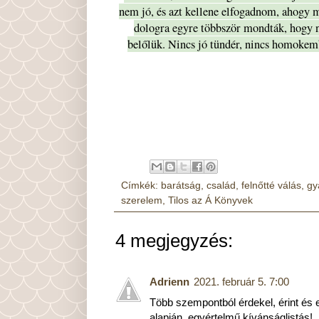
nem jó, és azt kellene elfogadnom, ahogy m
dologra egyre többször mondták, hogy 
belőlük. Nincs jó tündér, nincs homokembe
Címkék:
barátság
,
család
,
felnőtté válás
,
gy
szerelem
,
Tilos az Á Könyvek
4 megjegyzés:
Adrienn
2021. február 5. 7:00
Több szempontból érdekel, érint és e
alapján, egyértelmű kívánságlistás!