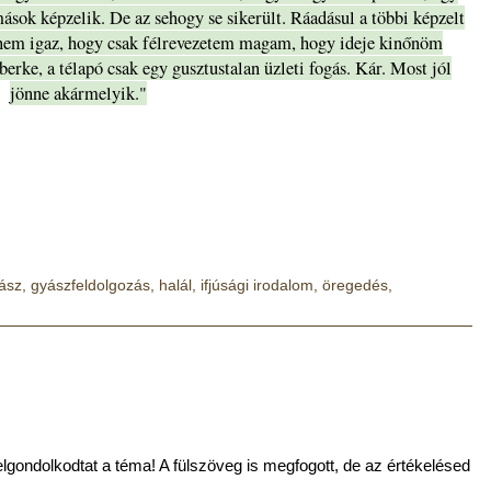
ások képzelik. De az sehogy se sikerült. Ráadásul a többi képzelt
nem igaz, hogy csak félrevezetem magam, hogy ideje kinőnöm
rke, a télapó csak egy gusztustalan üzleti fogás. Kár. Most jól
jönne akármelyik."
ász
,
gyászfeldolgozás
,
halál
,
ifjúsági irodalom
,
öregedés
,
lgondolkodtat a téma! A fülszöveg is megfogott, de az értékelésed