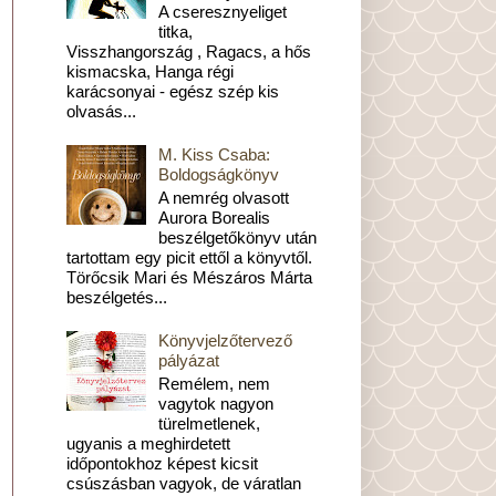
A cseresznyeliget
titka,
Visszhangország , Ragacs, a hős
kismacska, Hanga régi
karácsonyai - egész szép kis
olvasás...
M. Kiss Csaba:
Boldogságkönyv
A nemrég olvasott
Aurora Borealis
beszélgetőkönyv után
tartottam egy picit ettől a könyvtől.
Törőcsik Mari és Mészáros Márta
beszélgetés...
Könyvjelzőtervező
pályázat
Remélem, nem
vagytok nagyon
türelmetlenek,
ugyanis a meghirdetett
időpontokhoz képest kicsit
csúszásban vagyok, de váratlan