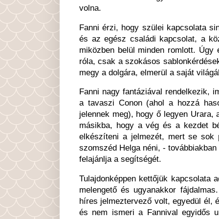
volna.
Fanni érzi, hogy szülei kapcsolata s
és az egész családi kapcsolat, a k
miközben belül minden romlott. Úgy é
róla, csak a szokásos sablonkérdések
megy a dolgára, elmerül a saját világá
Fanni nagy fantáziával rendelkezik, 
a tavaszi Conon (ahol a hozzá haso
jelennek meg), hogy ő legyen Urara, a 
másikba, hogy a vég és a kezdet bé
elkészíteni a jelmezét, mert se sok 
szomszéd Helga néni, - továbbiakban H
felajánlja a segítségét.
Tulajdonképpen kettőjük kapcsolata ad
melengető és ugyanakkor fájdalmas. 
híres jelmeztervező volt, egyedül él,
és nem ismeri a Fannival egyidős un