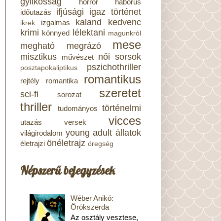
gyilkosság
horror
háborús
ifjúsági
igaz történet
időutazás
kaland
kedvenc
izgalmas
ikrek
krimi
lélektani
könnyed
magunkról
mese
megható
megrázó
misztikus
női sorsok
művészet
pszichothriller
posztapokaliptikus
romantikus
rejtély
romantika
szeretet
sci-fi
sorozat
thriller
történelmi
tudományos
vicces
utazás
versek
young adult
állatok
világirodalom
önéletrajz
életrajzi
öregség
Népszerű bejegyzések
Wéber Anikó:
Örökszerda
Az osztály vesztese,