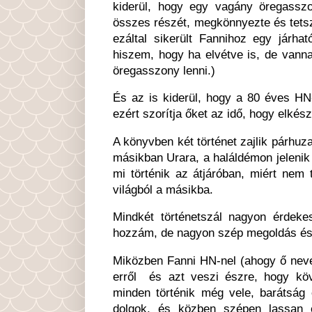
kiderül, hogy egy vagány öregassz
összes részét, megkönnyezte és tetsz
ezáltal sikerült Fannihoz egy járhat
hiszem, hogy ha elvétve is, de vanna
öregasszony lenni.)
És az is kiderül, hogy a 80 éves HN
ezért szorítja őket az idő, hogy elkészü
A könyvben két történet zajlik párhu
másikban Urara, a haláldémon jelenik 
mi történik az átjáróban, miért nem 
világból a másikba.
Mindkét történetszál nagyon érdeke
hozzám, de nagyon szép megoldás és jó
Miközben Fanni HN-nel (ahogy ő nevez
erről és azt veszi észre, hogy köv
minden történik még vele, barátság é
dolgok, és közben szépen lassan el