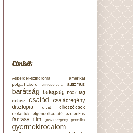
Címkék
Asperger-szindróma
amerikai
autizmus
polgárháború
antropológia
barátság
betegség
book tag
család
családregény
cirkusz
disztópia
elbeszélések
divat
elefántok
elgondolkodtató
ezoterikus
fantasy
film
gasztroregény
genetika
gyermekirodalom