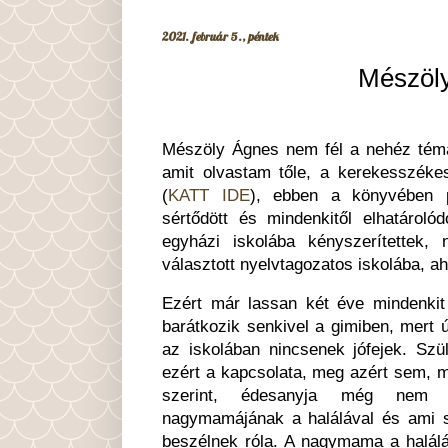
2021. február 5., péntek
Mészöly
Mészöly Ágnes nem fél a nehéz témá
amit olvastam tőle, a kerekesszéke
(
KATT IDE
), ebben a könyvében 
sértődött és mindenkitől elhatárolód
egyházi iskolába kényszerítettek,
választott nyelvtagozatos iskolába, a
Ezért már lassan két éve mindenkit 
barátkozik senkivel a gimiben, mert 
az iskolában nincsenek jófejek. Szü
ezért a kapcsolata, meg azért sem, 
szerint, édesanyja még nem 
nagymamájának a halálával és ami s
beszélnek róla. A nagymama a haláláv