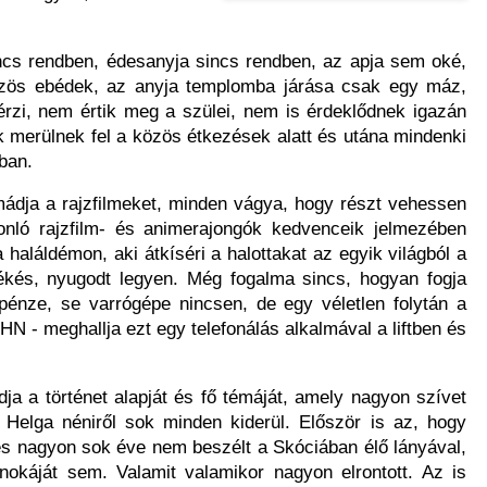
incs rendben, édesanyja sincs rendben, az apja sem oké,
özös ebédek, az anyja templomba járása csak egy máz,
rzi, nem értik meg a szülei, nem is érdeklődnek igazán
 merülnek fel a közös étkezések alatt és utána mindenki
ban.
imádja a rajzfilmeket, minden vágya, hogy részt vehessen
nló rajzfilm- és animerajongók kedvenceik jelmezében
haláldémon, aki átkíséri a halottakat az egyik világból a
kés, nyugodt legyen. Még fogalma sincs, hogyan fogja
pénze, se varrógépe nincsen, de egy véletlen folytán a
N - meghallja ezt egy telefonálás alkalmával a liftben és
ja a történet alapját és fő témáját, amely nagyon szívet
Helga néniről sok minden kiderül. Először is az, hogy
 és nagyon sok éve nem beszélt a Skóciában élő lányával,
okáját sem. Valamit valamikor nagyon elrontott. Az is