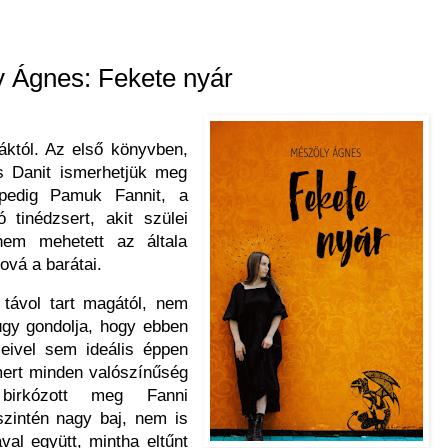
 Ágnes: Fekete nyár
któl. Az első könyvben,
s Danit ismerhetjük meg
pedig Pamuk Fannit, a
ó tinédzsert, akit szülei
 nem mehetett az általa
hová a barátai.
távol tart magától, nem
úgy gondolja, hogy ebben
leivel sem ideális éppen
mert minden valószínűség
birkózott meg Fanni
zintén nagy baj, nem is
al együtt, mintha eltűnt