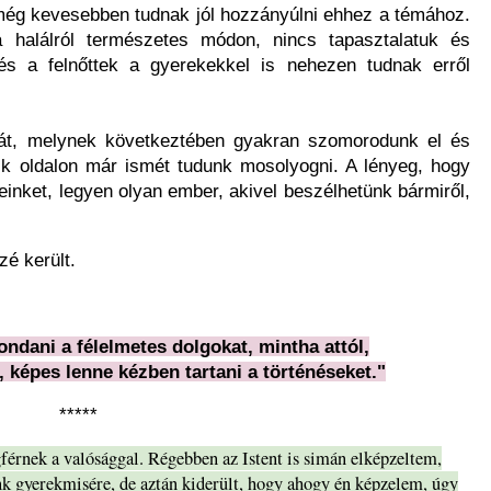
ég kevesebben tudnak jól hozzányúlni ehhez a témához.
 halálról természetes módon, nincs tapasztalatuk és
s a felnőttek a gyerekekkel is nehezen tudnak erről
át, melynek következtében gyakran szomorodunk el és
k oldalon már ismét tudunk mosolyogni. A lényeg, hogy
einket, legyen olyan ember, akivel beszélhetünk bármiről,
zé került.
mondani a félelmetes dolgokat, mintha attól,
képes lenne kézben tartani a történéseket."
*****
férnek a valósággal. Régebben az Istent is simán elképzeltem,
 gyerekmisére, de aztán kiderült, hogy ahogy én képzelem, úgy