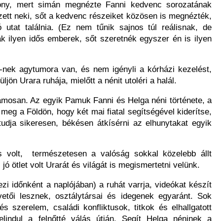
ony, mert simán megnézte Fanni kedvenc sorozatának
ett neki, sőt a kedvenc részeiket közösen is megnézték,
ó utat találnia. (Ez nem tűnik sajnos túl reálisnak, de
k ilyen idős emberek, sőt szeretnék egyszer én is ilyen
-nek agytumora van, és nem igényli a kórházi kezelést,
ljön Urara ruhája, mielőtt a nénit utoléri a halál.
zamosan. Az egyik Pamuk Fanni és Helga néni története, a
meg a Földön, hogy két mai fiatal segítségével kiderítse,
tudja sikeresen, békésen átkísérni az elhunytakat egyik
s volt, természetesen a valóság sokkal közelebb állt
 ötlet volt Urarát és világát is megismertetni velünk.
i időnként a naplójában) a ruhát varrja, videókat készít
etői lesznek, osztálytársai és idegenek egyaránt. Sok
s szerelem, családi konfliktusok, titkok és elhallgatott
indul a felnőtté válás útján. Segít Helga néninek a