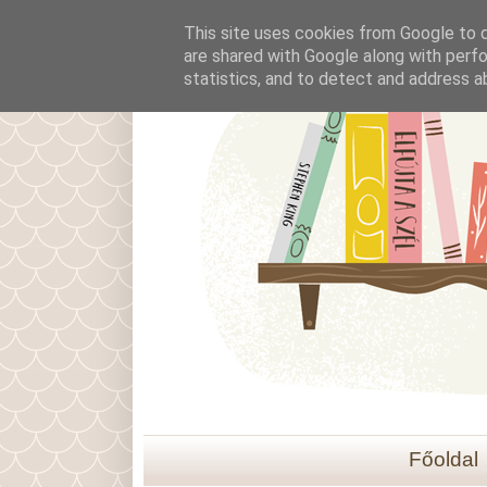
This site uses cookies from Google to de
are shared with Google along with perfo
statistics, and to detect and address a
Főoldal