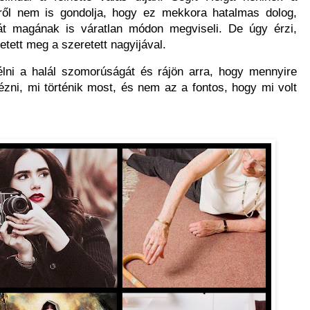
ről nem is gondolja, hogy ez mekkora hatalmas dolog,
át magának is váratlan módon megviseli. De úgy érzi,
tett meg a szeretett nagyijával.
élni a halál szomorúságát és rájön arra, hogy mennyire
nézni, mi történik most, és nem az a fontos, hogy mi volt
.