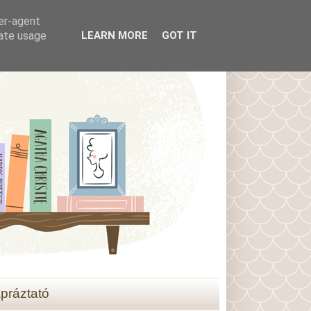
ser-agent
rate usage
LEARN MORE
GOT IT
práztató