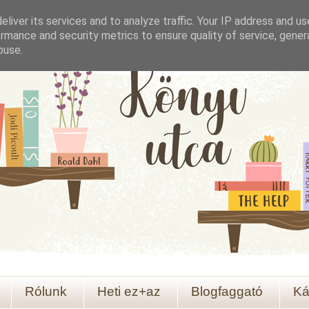
liver its services and to analyze traffic. Your IP address and u
rmance and security metrics to ensure quality of service, gene
buse.
Rólunk
Heti ez+az
Blogfaggató
Ká