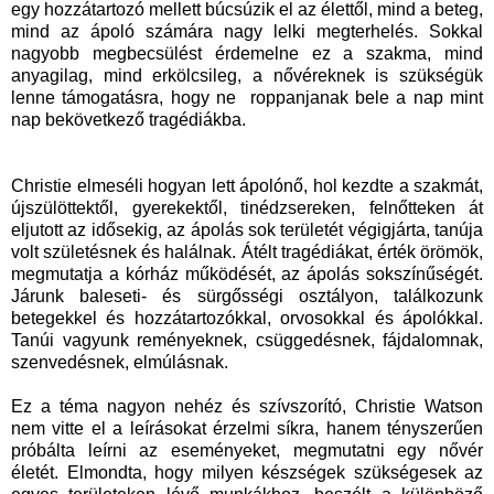
egy hozzátartozó mellett búcsúzik el az élettől, mind a beteg,
mind az ápoló számára nagy lelki megterhelés. Sokkal
nagyobb megbecsülést érdemelne ez a szakma, mind
anyagilag, mind erkölcsileg, a nővéreknek is szükségük
lenne támogatásra, hogy ne roppanjanak bele a nap mint
nap bekövetkező tragédiákba.
Christie elmeséli hogyan lett ápolónő, hol kezdte a szakmát,
újszülöttektől, gyerekektől, tinédzsereken, felnőtteken át
eljutott az idősekig, az ápolás sok területét végigjárta, tanúja
volt születésnek és halálnak. Átélt tragédiákat, érték örömök,
megmutatja a kórház működését, az ápolás sokszínűségét.
Járunk baleseti- és sürgősségi osztályon, találkozunk
betegekkel és hozzátartozókkal, orvosokkal és ápolókkal.
Tanúi vagyunk reményeknek, csüggedésnek, fájdalomnak,
szenvedésnek, elmúlásnak.
Ez a téma nagyon nehéz és szívszorító, Christie Watson
nem vitte el a leírásokat érzelmi síkra, hanem tényszerűen
próbálta leírni az eseményeket, megmutatni egy nővér
életét. Elmondta, hogy milyen készségek szükségesek az