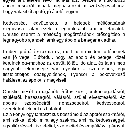
egyes területeken lévő munkákhoz, beszélt a különböző
ápolótípusokról, póbálta meghatározni, mi szükséges ahhoz,
hogy valakiból ápoló, jó ápoló legyen.
Kedvesség, együttérzés, a betegek méltóságának
megóvása, talán ezek a legfontosabb ápolói feladatok,
Christie szerint a méltóság megőrzésének elősegítése a
legnagyobb ajándék, amit egy ápoló a betegének adhat.
Embert próbáló szakma ez, mert nem minden történetnek
van jó vége. Előfordul, hogy az ápoló és betege közel
kerülnek egymáshoz az együtt töltött idő alatt, és talán még
nagyobb jelentősége van ilyenkor a szeretetnek, egy
tiszteletteljes odafigyelésnek, ilyenkor a bekövetkező
haláleset az ápolót is megviseli.
Christie mesél a magánéletéről is kicsit, örökbefogadásról,
szülésről, házasságról, válásról, szülei elvesztéséről. Az
ápolás szépségeiről, nehézségeiről, kedvességről,
szeretetről, életről és halálról.
Ez a könyv egy fantasztikus beszámoló az ápolói szakmáról,
ami sokkal több, mint egy szakma, ami ha kedvességgel,
együttérzéssel, tisztelettel, szeretettel és empátiával párosul,