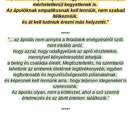
mérhetetlenül kegyetlenek is.
Az ápolóknak empatikusnak kell lenniük, nem szabad
ítélkezniük,
és át kell tudniuk érezni más helyzetét."
*****
"... az ápolás nem annyira a feladatok elvégzéséről szól,
mint inkább arról,
hogy azzal, hogy odafigyelünk az apró részletekre,
mennyivel kényelmesebbé tehetjük
a beteg és családja életét. Megtiszteltetés, ha szemtanúi
lehetünk az emberek életének legtörékenyebb, egyben
legfontosabb és legszélsőségesebb pillanatainak,
és képesnek kell lennünk arra, hogy teljesen idegeneket is
szeressünk.
Az ápolás olyan, mint a költészet, ahol a szó szerinti
értelmezés és az átvitt értelem találkozik."
*****