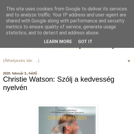
This site uses cookies from Google to deliver its services
and to analyze traffic. Your IP address and user-agent are
shared with Google along with performance and security
metrics to ensure quality of service, generate usage
statistics, and to detect and address abuse.
LEARN MORE
GOT IT
▼
2020. február 3., hétfő
Christie Watson: Szólj a kedvesség
nyelvén