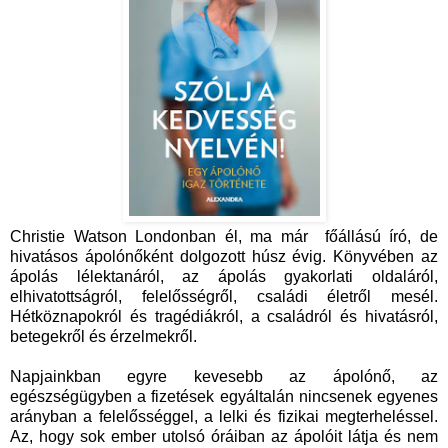
Christie Watson Londonban él, ma már főállású író, de
hivatásos ápolónőként dolgozott húsz évig. Könyvében az
ápolás lélektanáról, az ápolás gyakorlati oldaláról,
elhivatottságról, felelősségről, családi életről mesél.
Hétköznapokról és tragédiákról, a családról és hivatásról,
betegekről és érzelmekről.
Napjainkban egyre kevesebb az ápolónő, az
egészségügyben a fizetések egyáltalán nincsenek egyenes
arányban a felelősséggel, a lelki és fizikai megterheléssel.
Az, hogy sok ember utolsó óráiban az ápolóit látja és nem