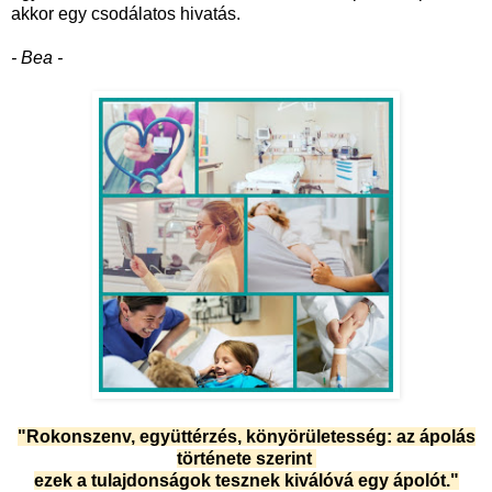
akkor egy csodálatos hivatás.
- Bea -
"Rokonszenv, együttérzés, könyörületesség: az ápolás
története szerint
ezek a tulajdonságok
tesznek kiválóvá egy ápolót."