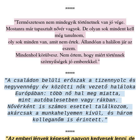
*****
"Természetesen nem mindegyik történetnek van jó vége.
Mostanra már tapasztalt nővér vagyok. De olyan sok mindent kell
még tanulnom,
oly sok minden van, amit nem értek. Állandóan a halálon jár az
eszem.
Mindenhol körülvesz. Nem értem, hogy miért történnek
szörnyűségek jó emberekkel."
*****
"A családon belüli erőszak a tizennyolc és
negyvennégy év közötti nők vezető haláloka
Európában: több nő hal meg miatta,
mint autóbalesetben vagy rákban.
Nővérként is számos esettel találkozom,
akárcsak a munkahelyemen kívül, és három
kolleganőm is érintett."
*****
"Az emberi lények képesek nagyon kedvesek lenni, de