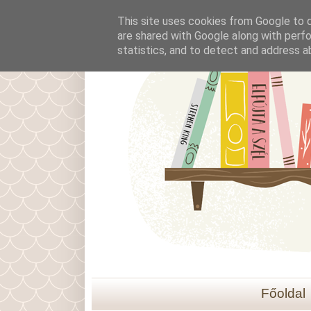
This site uses cookies from Google to de
are shared with Google along with perfo
statistics, and to detect and address a
Főoldal