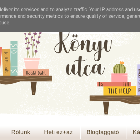
liver its services and to analyze traffic. Your IP address and u
rmance and security metrics to ensure quality of service, gene
buse.
Rólunk
Heti ez+az
Blogfaggató
Ká