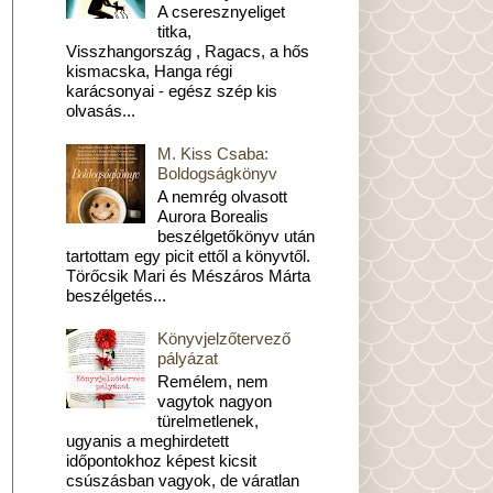
A cseresznyeliget
titka,
Visszhangország , Ragacs, a hős
kismacska, Hanga régi
karácsonyai - egész szép kis
olvasás...
M. Kiss Csaba:
Boldogságkönyv
A nemrég olvasott
Aurora Borealis
beszélgetőkönyv után
tartottam egy picit ettől a könyvtől.
Törőcsik Mari és Mészáros Márta
beszélgetés...
Könyvjelzőtervező
pályázat
Remélem, nem
vagytok nagyon
türelmetlenek,
ugyanis a meghirdetett
időpontokhoz képest kicsit
csúszásban vagyok, de váratlan