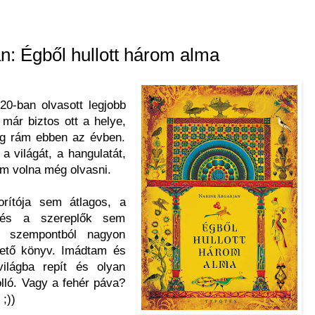
n: Égből hullott három alma
20-ban olvasott legjobb
már biztos ott a helye,
g rám ebben az évben.
 világát, a hangulatát,
am volna még olvasni.
ítója sem átlagos, a
s és a szereplők sem
n szempontból nagyon
gető könyv. Imádtam és
ilágba repít és olyan
olló. Vagy a fehér páva?
 ;))