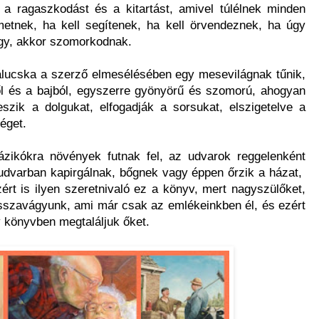
t, a ragaszkodást és a kitartást, amivel túlélnek minden
metnek, ha kell segítenek, ha kell örvendeznek, ha úgy
úgy, akkor szomorkodnak.
lucska a szerző elmesélésében egy mesevilágnak tűnik,
ől és a bajból, egyszerre gyönyörű és szomorú, ahogyan
zik a dolgukat, elfogadják a sorsukat, elszigetelve a
éget.
ázikókra növények futnak fel, az udvarok reggelenként
 udvarban kapirgálnak, bőgnek vagy éppen őrzik a házat,
rt is ilyen szeretnivaló ez a könyv, mert nagyszülőket,
visszavágyunk, ami már csak az emlékeinkben él, és ezért
 könyvben megtaláljuk őket.