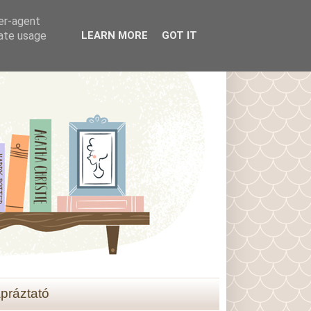
ser-agent
rate usage
LEARN MORE
GOT IT
práztató