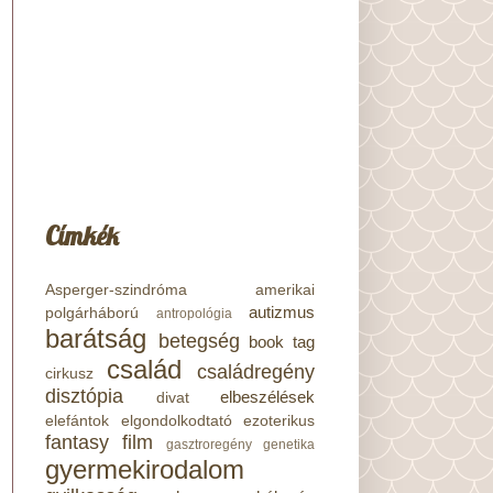
Címkék
Asperger-szindróma
amerikai
autizmus
polgárháború
antropológia
barátság
betegség
book tag
család
családregény
cirkusz
disztópia
elbeszélések
divat
elefántok
elgondolkodtató
ezoterikus
fantasy
film
gasztroregény
genetika
gyermekirodalom