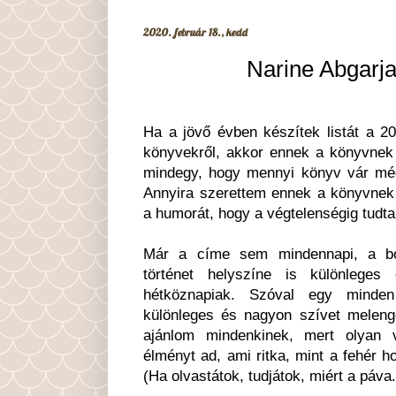
2020. február 18., kedd
Narine Abgarja
Ha a jövő évben készítek listát a 20
könyvekről, akkor ennek a könyvnek 
mindegy, hogy mennyi könyv vár mé
Annyira szerettem ennek a könyvnek a
a humorát, hogy a végtelenségig tudt
Már a címe sem mindennapi, a bor
történet helyszíne is különlege
hétköznapiak. Szóval egy minde
különleges és nagyon szívet melen
ajánlom mindenkinek, mert olyan v
élményt ad, ami ritka, mint a fehér h
(Ha olvastátok, tudjátok, miért a páva.