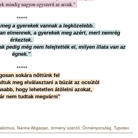
ek mindig nagyon egyszerű az arcuk."
*****
 meg a gyerekek vannak a legközelebb.
an elmennek, a gyerekek meg azért, mert nemrég
érkeztek.
ak pedig még nem felejtették el, milyen illata van az
égnek."
*****
gosan sokára nőttünk fel
ltuk meg elválasztani a búzát az ocsútól
sabb, hogy lehetetlen átölelni azokat,
ár nem tudtak megvárni"
alizmus
,
Narine Abgarjan
,
örmény szerző
,
Örményország
,
Typotex