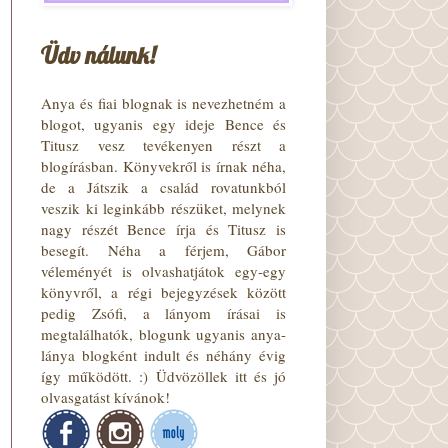
Üdv nálunk!
Anya és fiai blognak is nevezhetném a
blogot, ugyanis egy ideje Bence és
Titusz vesz tevékenyen részt a
blogírásban. Könyvekről is írnak néha,
de a Játszik a család rovatunkból
veszik ki leginkább részüket, melynek
nagy részét Bence írja és Titusz is
besegít. Néha a férjem, Gábor
véleményét is olvashatjátok egy-egy
könyvről, a régi bejegyzések között
pedig Zsófi, a lányom írásai is
megtalálhatók, blogunk ugyanis anya-
lánya blogként indult és néhány évig
így működött. :) Üdvözöllek itt és jó
olvasgatást kívánok!