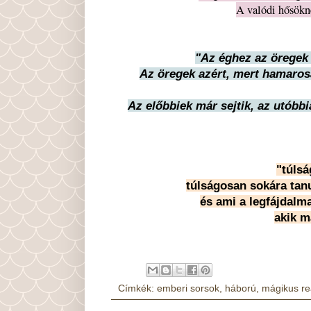
A valódi hősökn
"Az éghez az öregek
Az öregek azért, mert hamaros
Az előbbiek már sejtik, az utóbbi
"túlsá
túlságosan sokára tanu
és ami a legfájdalma
akik m
Címkék:
emberi sorsok
,
háború
,
mágikus re