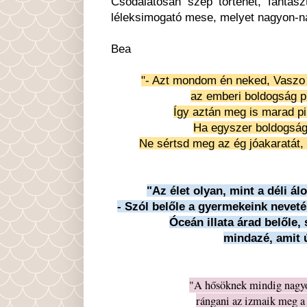
Csodálatosan szép történet, fantas
léleksimogató mese, melyet nagyon-n
Bea
"- Azt mondom én neked, Vaszo - 
az emberi boldogság p
Így aztán meg is marad pi
Ha egyszer boldogság
Ne sértsd meg az ég jóakaratát, 
"Az élet olyan, mint a déli á
- Szól belőle a gyermekeink nevet
Óceán illata árad belőle,
mindazé, amit 
"A hősöknek mindig nagyo
rángani az izmaik meg a