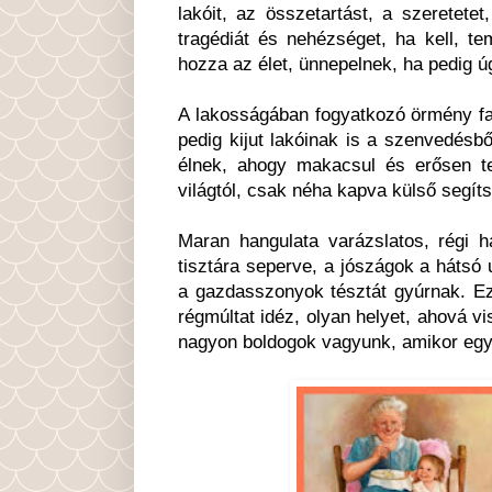
lakóit, az összetartást, a szeretete
tragédiát és nehézséget, ha kell, te
hozza az élet, ünnepelnek, ha pedig 
A lakosságában fogyatkozó örmény fa
pedig kijut lakóinak is a szenvedésb
élnek, ahogy makacsul és erősen tes
világtól, csak néha kapva külső segíts
Maran hangulata varázslatos, régi h
tisztára seperve, a jószágok a hátsó
a gazdasszonyok tésztát gyúrnak. Ezé
régmúltat idéz, olyan helyet, ahová 
nagyon boldogok vagyunk, amikor egy