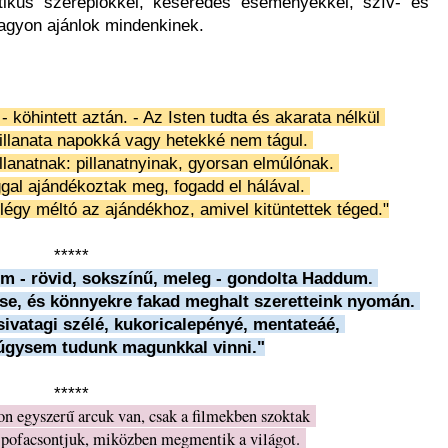
ztikus szereplőkkel, keserédes eseményekkel, szív- és
agyon ajánlok mindenkinek.
köhintett aztán. - Az Isten tudta és akarata nélkül
illanata napokká vagy hetekké nem tágul.
llanatnak: pillanatnyinak, gyorsan elmúlónak.
gal ajándékoztak meg, fogadd el hálával.
légy méltó az ajándékhoz, amivel kitüntettek téged."
*****
lom - rövid, sokszínű, meleg - gondolta Haddum.
ése, és könnyekre fakad meghalt szeretteink nyomán.
 sivatagi szélé, kukoricalepényé, mentateáé,
úgysem tudunk magunkkal vinni."
*****
n egyszerű arcuk van, csak a filmekben szoktak
 pofacsontjuk, miközben megmentik a világot.