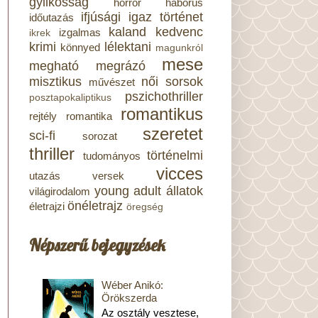
gyilkosság
horror
háborús
ifjúsági
igaz történet
időutazás
kaland
kedvenc
izgalmas
ikrek
krimi
lélektani
könnyed
magunkról
mese
megható
megrázó
misztikus
női sorsok
művészet
pszichothriller
posztapokaliptikus
romantikus
rejtély
romantika
szeretet
sci-fi
sorozat
thriller
történelmi
tudományos
vicces
utazás
versek
young adult
állatok
világirodalom
önéletrajz
életrajzi
öregség
Népszerű bejegyzések
Wéber Anikó:
Örökszerda
Az osztály vesztese,