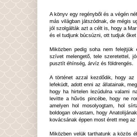
A könyv egy regényből és a végén néh
más világban játszódnak, de mégis ug
jól szolgálták azt a célt is, hogy a Ma
és el tudjunk búcsúzni, ott tudjuk őket
Miközben pedig soha nem felejtjük el
szívet melengető, tele szeretettel, 
pusztít éhínség, árvíz és földrengés.
A történet azzal kezdődik, hogy az 
lefeküdt, adott enni az állatainak, meg
hogy ha hirtelen lezúdulna valami 
levitte a hűvös pincébe, hogy ne r
amelyen hol mosolyogtam, hol sírta
boldogan olvastam, hogy Anatolijának
kovácsának éppen most érett meg az e
Miközben velük tarthatunk a közös él