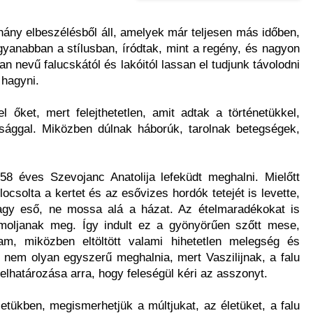
ány elbeszélésből áll, amelyek már teljesen más időben,
yanabban a stílusban, íródtak, mint a regény, és nagyon
ran nevű falucskától és lakóitól lassan el tudjunk távolodni
 hagyni.
 őket, mert felejthetetlen, amit adtak a történetükkel,
jósággal. Miközben dúlnak háborúk, tarolnak betegségek,
58 éves Szevojanc Anatolija lefeküdt meghalni. Mielőtt
locsolta a kertet és az esővizes hordók tetejét is levette,
nagy eső, ne mossa alá a házat. Az ételmaradékokat is
omoljanak meg. Így indult ez a gyönyörűen szőtt mese,
m, miközben eltöltött valami hihetetlen melegség és
 nem olyan egyszerű meghalnia, mert Vaszilijnak, a falu
lhatározása arra, hogy feleségül kéri az asszonyt.
etükben, megismerhetjük a múltjukat, az életüket, a falu