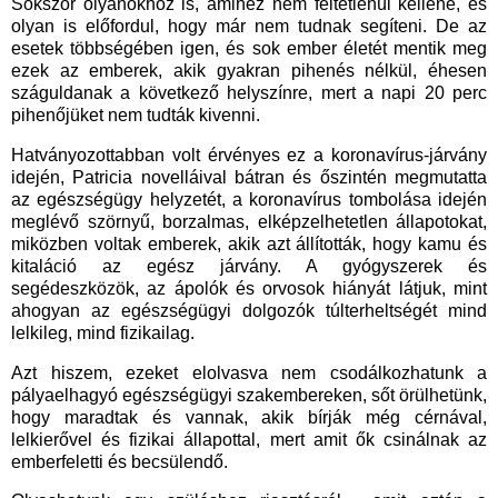
Sokszor olyanokhoz is, amihez nem feltétlenül kellene, és
olyan is előfordul, hogy már nem tudnak segíteni. De az
esetek többségében igen, és sok ember életét mentik meg
ezek az emberek, akik gyakran pihenés nélkül, éhesen
száguldanak a következő helyszínre, mert a napi 20 perc
pihenőjüket nem tudták kivenni.
Hatványozottabban volt érvényes ez a koronavírus-járvány
idején, Patricia novelláival bátran és őszintén megmutatta
az egészségügy helyzetét, a koronavírus tombolása idején
meglévő szörnyű, borzalmas, elképzelhetetlen állapotokat,
miközben voltak emberek, akik azt állították, hogy kamu és
kitaláció az egész járvány. A gyógyszerek és
segédeszközök, az ápolók és orvosok hiányát látjuk, mint
ahogyan az egészségügyi dolgozók túlterheltségét mind
lelkileg, mind fizikailag.
Azt hiszem, ezeket elolvasva nem csodálkozhatunk a
pályaelhagyó egészségügyi szakembereken, sőt örülhetünk,
hogy maradtak és vannak, akik bírják még cérnával,
lelkierővel és fizikai állapottal, mert amit ők csinálnak az
emberfeletti és becsülendő.