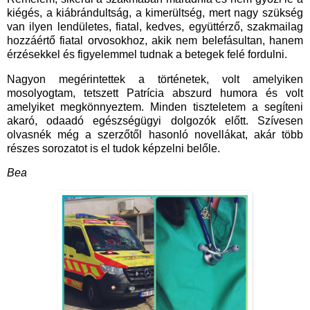
kiégés, a kiábrándultság, a kimerültség, mert nagy szükség
van ilyen lendületes, fiatal, kedves, együttérző, szakmailag
hozzáértő fiatal orvosokhoz, akik nem belefásultan, hanem
érzésekkel és figyelemmel tudnak a betegek felé fordulni.
Nagyon megérintettek a történetek, volt amelyiken
mosolyogtam, tetszett Patrícia abszurd humora és volt
amelyiket megkönnyeztem. Minden tiszteletem a segíteni
akaró, odaadó egészségügyi dolgozók előtt. Szívesen
olvasnék még a szerzőtől hasonló novellákat, akár több
részes sorozatot is el tudok képzelni belőle.
Bea