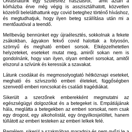
Olvashatunk egy szüléshez riasztásról, amit aztán a
kórházba érve még végig is asszisztálhatott, közvetlen
közelről beleláthattunk egy covid beteghez történő híváshoz,
és megtudhatjuk, hogy ilyen beteg szállítása után mi a
mentőautóval a teendő.
Mellbevág bennünket egy újraélesztés, sokkolnak a fekete
zsákokban, ágyakon fekvő covid halottak a folyosón,
szörnyű és megható emberi sorsok. Elképzelhetetlen
helyzeteket, eseteket mutat meg, amiről sokan nem is
gondolnánk, hogy van ilyen, olyan emberi sorsokat, amitől
elszorul a szívünk és keressük a szavakat.
Látunk csodákat és megmosolyogtató hétköznapi eseteket,
megható és szívszorító emberi életeket, függőségben
szenvedő emberi roncsokat és családi tragédiákat.
Sikerült a szerzőnek emberekként megmutatni az
egészségügyi dolgozókat és a betegeket is. Empátiájának
hála, meglátta a betegekben az emberi sorsokat, nem csak
egy drogost, egy alkoholistát, egy öngyilkosjelöltet, hanem
túllátott az emberi testeken az emberi lelkek felé.
Remélem, sikerül a szakmában maradnia és nem győzi le a