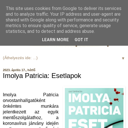
This site uses cookies from Google to deliver its services
and to analyze traffic. Your IP address and user-agent are
shared with Google along with performance and security
metrics to ensure quality of service, generate usage
statistics, and to detect and address abuse.
LEARN MORE
GOT IT
▼
2023. április 17., hétfő
Imolya Patricia: Esetlapok
Imolya Patricia
orvostanhallgatóként
önkéntes munkára
jelentkezett az egyik
mentőszolgálathoz, a
koronavírus járvány idején