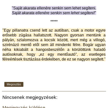
"Saját akarata ellenére senkin sem lehet segíteni.
Saját akarata ellenére senkin sem lehet segíteni!
"
*****
"Egy pillanatra csend lett az autóban, csak a motor egyre
erősebb zúgása hallatszott. Nagyon gyorsan mentünk a
pályán, szlalomozva a kocsik között, mert még a villogó,
szirénázó mentő elől sem áll mindenki félre. Bogár ugyan
néha kikiabált a hangosbeszélőn a körülöttünk haladó
autósoknak, hogy „ez egy mentőautó”, az esetleges
félreértések tisztázása érdekében, de ez se nagyon segített."
Megosztás
Nincsenek megjegyzések:
Megjegyzés küldése