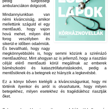
pedig sürgősségi
ambulanciákon dolgozott.
Mindannyiunkban van
némi kíváncsiság, amikor
mellettünk száguld el egy
mentőautó, hogy vajon
hová mehet, milyen élet
forog veszélyben és
sikerül-e időben odaérniük.
És bevallható, hogy nagy
megkönnyebbülés is, hogy semmi közünk a szirénázó
mentőautóhoz. Mint ahogyan az is jellemző, hogy a riasztási
célját elérő mentőautó körül megállnak az emberek
bámészkodni és katasztrófaturistáskodni, pedig a
mentősöknek és a betegnek ez hiányzik a legkevésbé.
Ez a könyv bőven kielégíti a kíváncsiságunkat, hogy mi
történik ilyenkor és arról is olvashatunk, hogy milyen
betegekhez, milyen esetekhez és tragédiákhoz riasztják
őket.