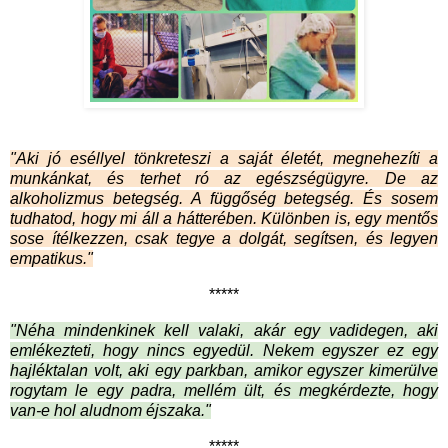
"Aki jó eséllyel tönkreteszi a saját életét, megnehezíti a
munkánkat, és terhet ró az egészségügyre. De az
alkoholizmus betegség. A függőség betegség. És sosem
tudhatod, hogy mi áll a hátterében. Különben is, egy mentős
sose ítélkezzen, csak tegye a dolgát, segítsen, és legyen
empatikus."
*****
"Néha mindenkinek kell valaki, akár egy vadidegen, aki
emlékezteti, hogy nincs egyedül. Nekem egyszer ez egy
hajléktalan volt, aki egy parkban, amikor egyszer kimerülve
rogytam le egy padra, mellém ült, és megkérdezte, hogy
van-e hol aludnom éjszaka."
*****