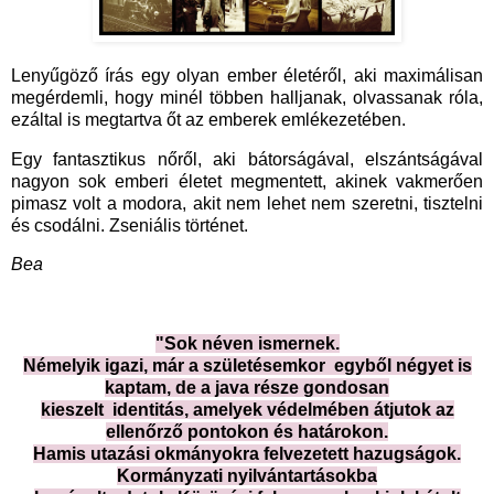
Lenyűgöző írás egy olyan ember életéről, aki maximálisan
megérdemli, hogy minél többen halljanak, olvassanak róla,
ezáltal is megtartva őt az emberek emlékezetében.
Egy fantasztikus nőről, aki bátorságával, elszántságával
nagyon sok emberi életet megmentett, akinek vakmerően
pimasz volt a modora, akit nem lehet nem szeretni, tisztelni
és csodálni. Zseniális történet.
Bea
"Sok néven ismernek.
Némelyik igazi, már a születésemkor egyből négyet is
kaptam, de a java része gondosan
kieszelt identitás, amelyek védelmében átjutok az
ellenőrző pontokon és határokon.
Hamis utazási okmányokra felvezetett hazugságok.
Kormányzati nyilvántartásokba