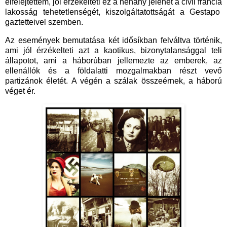
elfelejtettem, jól érzékelteti ez a néhány jelenet a civil francia
lakosság tehetetlenségét, kiszolgáltatottságát a Gestapo
gaztetteivel szemben.
Az események bemutatása két idősíkban felváltva történik,
ami jól érzékelteti azt a kaotikus, bizonytalansággal teli
állapotot, ami a háborúban jellemezte az emberek, az
ellenállók és a földalatti mozgalmakban részt vevő
partizánok életét. A végén a szálak összeérnek, a háború
véget ér.