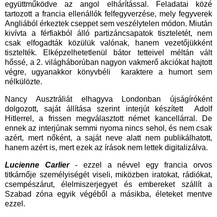
együttműködve az angol elhárítással. Feladatai közé
tartozott a francia ellenállók felfegyverzése, mely fegyverek
Angliából érkeztek cseppet sem veszélytelen módon. Miután
kivívta a férfiakból álló partizáncsapatok tiszteletét, nem
csak elfogadták közülük valónak, hanem vezetőjükként
tisztelték. Elképzelhetetlenül bátor tetteivel méltán vált
hőssé, a 2. világháborúban nagyon vakmerő akciókat hajtott
végre, ugyanakkor könyvbéli karaktere a humort sem
nélkülözte.
Nancy Ausztráliát elhagyva Londonban újságíróként
dolgozott, saját állítása szerint interjút készített Adolf
Hitlerrel, a frissen megválasztott német kancellárral. De
ennek az interjúnak semmi nyoma nincs sehol, és nem csak
azért, mert nőként, a saját neve alatt nem publikálhatott,
hanem azért is, mert ezek az írások nem lettek digitalizálva.
Lucienne Carlier
- ezzel a névvel egy francia orvos
titkárnője személyiségét viseli, miközben iratokat, rádiókat,
csempészárut, élelmiszerjegyet és embereket szállít a
Szabad zóna egyik végéből a másikba, életeket mentve
ezzel.