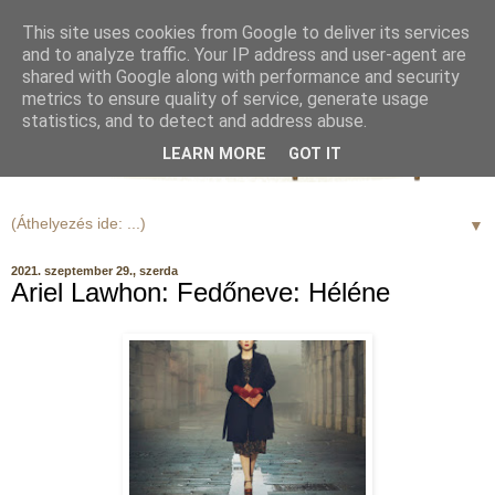
This site uses cookies from Google to deliver its services
and to analyze traffic. Your IP address and user-agent are
shared with Google along with performance and security
metrics to ensure quality of service, generate usage
statistics, and to detect and address abuse.
LEARN MORE
GOT IT
▼
2021. szeptember 29., szerda
Ariel Lawhon: Fedőneve: Héléne