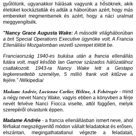
gyűlölünk, ugyanakkor hálásak vagyunk a hősöknek, akik
életüket kockáztatták és adták a háborúban azért, hogy más
embereket megmentsenek és azért, hogy a náci uralmat
meggyengítsék.
"Nancy Grace Augusta Wake:
A második világháborúban
a brit Special Operations Executive ügynöke volt. A Francia
Ellenállási Mozgalomban vezető szerepet töltött be.
Franciaország 1940-es bukása után a francia ellenállás
futára volt, majd később Ian Garrow százados hálózatához
csatlakozott. 1943-ra Nancy Wake lett a Gestapo
legkeresettebb személye, 5 millió frank volt kitűzve a
fejére."
/Wikipedia/
Madame Andrée, Lucienne Carlier, Héléne, A Fehéregér
- mind
a négy nevet Nancy Wake, vagyis ebben a könyvben a férje
nevét felvéve Nanci Fiocca viselte, attól függően, melyik
szerepéről olvastunk éppen.
Madame Andrée
- a francia ellenállásban ismert neve, ahol
férfiakat megszégyenítő módon vállalt feladatokat és erősen,
elszántan, megingathatatlanul végezte a feladatait,