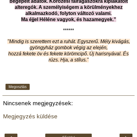
begépelt adatok. Körözési falragaszokra kiplakátolt
alteregók. A személyiségem a körülményekhez
alkalmazkodó, folyton változó valami.
Ma éjjel Héléne vagyok, és hazamegyek."
******
"Mindig is szerettem ezt a ruhát. Egyszerű. Mély kivágás,
gyöngyház gombok végig az elején,
hozzá fekete öv és fekete körömcipő. Új harisnyával. És
rúzs. Hja, a stílus."
Megosztás
Nincsenek megjegyzések:
Megjegyzés küldése