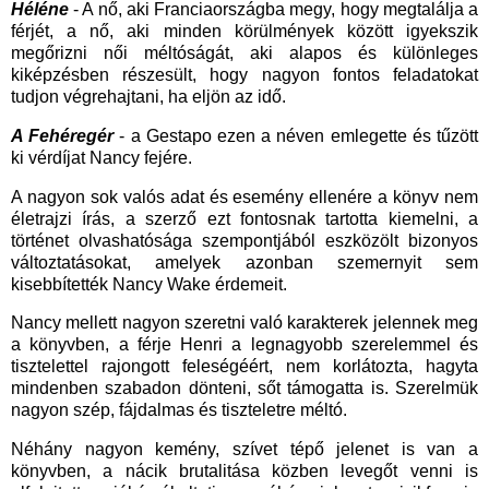
Héléne
- A nő, aki Franciaországba megy, hogy megtalálja a
férjét, a nő, aki minden körülmények között igyekszik
megőrizni női méltóságát, aki alapos és különleges
kiképzésben részesült, hogy nagyon fontos feladatokat
tudjon végrehajtani, ha eljön az idő.
A Fehéregér
- a Gestapo ezen a néven emlegette és tűzött
ki vérdíjat Nancy fejére.
A nagyon sok valós adat és esemény ellenére a könyv nem
életrajzi írás, a szerző ezt fontosnak tartotta kiemelni, a
történet olvashatósága szempontjából eszközölt bizonyos
változtatásokat, amelyek azonban szemernyit sem
kisebbítették Nancy Wake érdemeit.
Nancy mellett nagyon szeretni való karakterek jelennek meg
a könyvben, a férje Henri a legnagyobb szerelemmel és
tisztelettel rajongott feleségéért, nem korlátozta, hagyta
mindenben szabadon dönteni, sőt támogatta is. Szerelmük
nagyon szép, fájdalmas és tiszteletre méltó.
Néhány nagyon kemény, szívet tépő jelenet is van a
könyvben, a nácik brutalitása közben levegőt venni is