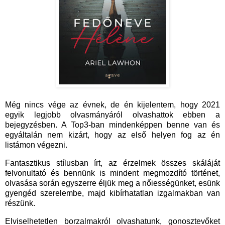
Még nincs vége az évnek, de én kijelentem, hogy 2021
egyik legjobb olvasmányáról olvashattok ebben a
bejegyzésben. A Top3-ban mindenképpen benne van és
egyáltalán nem kizárt, hogy az első helyen fog az én
listámon végezni.
Fantasztikus stílusban írt, az érzelmek összes skáláját
felvonultató és bennünk is mindent megmozdító történet,
olvasása során egyszerre éljük meg a nőiességünket, esünk
gyengéd szerelembe, majd kibírhatatlan izgalmakban van
részünk.
Elviselhetetlen borzalmakról olvashatunk, gonosztevőket