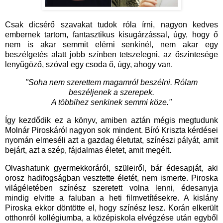
Csak dicsérő szavakat tudok róla írni, nagyon kedves
embernek tartom, fantasztikus kisugárzással, úgy, hogy ő
nem is akar semmit elérni senkinél, nem akar egy
beszélgetés alatt jobb színben tetszelegni, az őszintesége
lenyűgöző, szóval egy csoda ő, úgy, ahogy van.
"Soha nem szerettem magamról beszélni. Rólam
beszéljenek a szerepek.
A többihez senkinek semmi köze."
Így kezdődik ez a könyv, amiben aztán mégis megtudunk
Molnár Piroskáról nagyon sok mindent. Bíró Kriszta kérdései
nyomán elmeséli azt a gazdag életutat, színészi pályát, amit
bejárt, azt a szép, fájdalmas életet, amit megélt.
Olvashatunk gyermekkoráról, szüleiről, bár édesapját, aki
orosz hadifogságban vesztette életét, nem ismerte. Piroska
világéletében színész szeretett volna lenni, édesanyja
mindig elvitte a faluban a heti filmvetítésekre. A kislány
Piroska ekkor döntötte el, hogy színész lesz. Korán elkerült
otthonról kollégiumba, a középiskola elvégzése után egyből