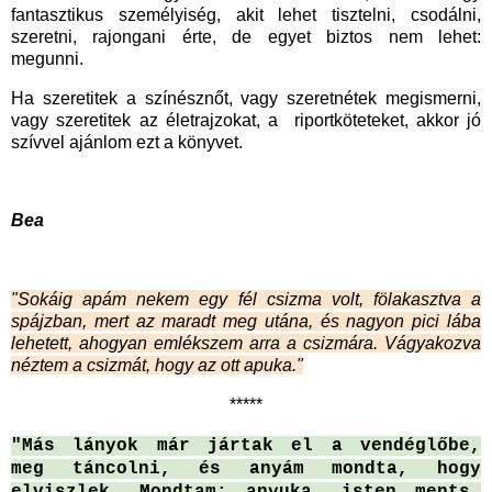
fantasztikus személyiség, akit lehet tisztelni, csodálni,
szeretni, rajongani érte, de egyet biztos nem lehet:
megunni.
Ha szeretitek a színésznőt, vagy szeretnétek megismerni,
vagy szeretitek az életrajzokat, a riportköteteket, akkor jó
szívvel ajánlom ezt a könyvet.
Bea
"Sokáig apám nekem egy fél csizma volt, fölakasztva a
spájzban, mert az maradt meg utána, és nagyon pici lába
lehetett, ahogyan emlékszem arra a csizmára. Vágyakozva
néztem a csizmát, hogy az ott apuka."
*****
"Más lányok már jártak el a vendéglőbe,
meg táncolni, és anyám mondta, hogy
elviszlek. Mondtam: anyuka, isten ments,