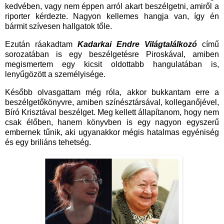
kedvében, vagy nem éppen arról akart beszélgetni, amiről a
riporter kérdezte. Nagyon kellemes hangja van, így én
bármit szívesen hallgatok tőle.
Ezután ráakadtam
Kadarkai Endre Világtalálkozó
című
sorozatában is egy beszélgetésre Piroskával, amiben
megismertem egy kicsit oldottabb hangulatában is,
lenyűgözött a személyisége.
Később olvasgattam még róla, akkor bukkantam erre a
beszélgetőkönyvre, amiben színésztársával, kolleganőjével,
Bíró Krisztával beszélget. Meg kellett állapítanom, hogy nem
csak élőben, hanem könyvben is egy nagyon egyszerű
embernek tűnik, aki ugyanakkor mégis hatalmas egyéniség
és egy briliáns tehetség.