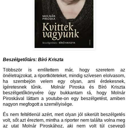
Beszélgetőtárs: Bíró Kriszta
Többször is említettem már, hogy szeretem az
önéletrajzokat, a riportköteteket, mindig szívesen elolvasom,
ha szembejön velem egy olyan, ami érdekesnek,
ígéretesnek tűnik. Molnár Piroska és Bíró Kriszta
beszélgetőkönyvére úgy bukkantam rá, hogy Molnár
Piroskával láttam a youtube-on egy beszélgetést, amiben
nagyon megfogott a személyisége.
És nem feltétlenül azért, mert olyan jól sikerült beszélgetés
volt, sőt azt éreztem, mintha a riporter nem találta volna meg
az utat Molnár Piroskához, aki nem volt túl csevegő