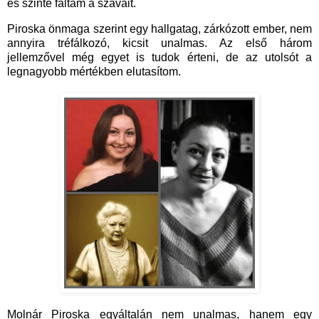
és szinte faltam a szavait.
Piroska önmaga szerint egy hallgatag, zárkózott ember, nem
annyira tréfálkozó, kicsit unalmas. Az első három
jellemzővel még egyet is tudok érteni, de az utolsót a
legnagyobb mértékben elutasítom.
Molnár Piroska egyáltalán nem unalmas, hanem egy