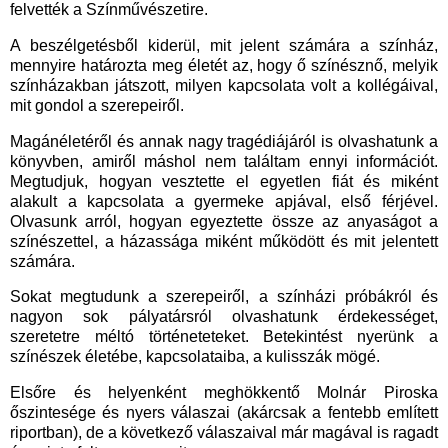
felvették a Színművészetire.
A beszélgetésből kiderül, mit jelent számára a színház,
mennyire határozta meg életét az, hogy ő színésznő, melyik
színházakban játszott, milyen kapcsolata volt a kollégáival,
mit gondol a szerepeiről.
Magánéletéről és annak nagy tragédiájáról is olvashatunk a
könyvben, amiről máshol nem találtam ennyi információt.
Megtudjuk, hogyan vesztette el egyetlen fiát és miként
alakult a kapcsolata a gyermeke apjával, első férjével.
Olvasunk arról, hogyan egyeztette össze az anyaságot a
színészettel, a házassága miként működött és mit jelentett
számára.
Sokat megtudunk a szerepeiről, a színházi próbákról és
nagyon sok pályatársról olvashatunk érdekességet,
szeretetre méltó történeteteket. Betekintést nyerünk a
színészek életébe, kapcsolataiba, a kulisszák mögé.
Elsőre és helyenként meghökkentő Molnár Piroska
őszintesége és nyers válaszai (akárcsak a fentebb említett
riportban), de a következő válaszaival már magával is ragadt