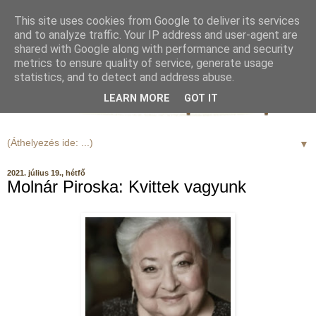
This site uses cookies from Google to deliver its services
and to analyze traffic. Your IP address and user-agent are
shared with Google along with performance and security
metrics to ensure quality of service, generate usage
statistics, and to detect and address abuse.
LEARN MORE
GOT IT
▼
2021. július 19., hétfő
Molnár Piroska: Kvittek vagyunk