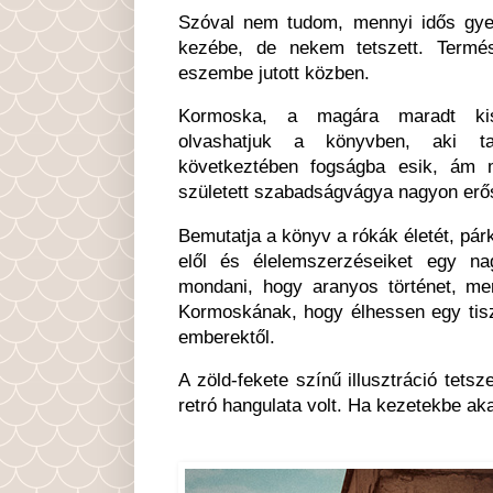
Szóval nem tudom, mennyi idős gy
kezébe, de nekem tetszett. Termé
eszembe jutott közben.
Kormoska, a magára maradt kisr
olvashatjuk a könyvben, aki tap
következtében fogságba esik, ám 
született szabadságvágya nagyon erős
Bemutatja a könyv a rókák életét, pá
elől és élelemszerzéseiket egy n
mondani, hogy aranyos történet, me
Kormoskának, hogy élhessen egy tisz
emberektől.
A zöld-fekete színű illusztráció tetsz
retró hangulata volt. Ha kezetekbe a