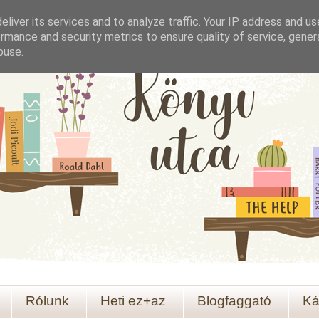
liver its services and to analyze traffic. Your IP address and u
rmance and security metrics to ensure quality of service, gene
buse.
Rólunk
Heti ez+az
Blogfaggató
Ká