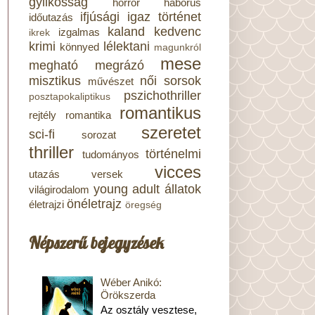
gyilkosság
horror
háborús
ifjúsági
igaz történet
időutazás
kaland
kedvenc
izgalmas
ikrek
krimi
lélektani
könnyed
magunkról
mese
megható
megrázó
misztikus
női sorsok
művészet
pszichothriller
posztapokaliptikus
romantikus
rejtély
romantika
szeretet
sci-fi
sorozat
thriller
történelmi
tudományos
vicces
utazás
versek
young adult
állatok
világirodalom
önéletrajz
életrajzi
öregség
Népszerű bejegyzések
Wéber Anikó:
Örökszerda
Az osztály vesztese,