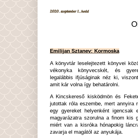
2020. szeptember 1., kedd
O
Emilijan Sztanev: Kormoska
A könyvtár leselejtezett könyvei közö
vékonyka könyvecskét, és gyer
legalábbis ifjúságinak néz ki, viszo
amit kár volna így behatárolni.
A Kincskereső kisködmön és Fekete
jutottak róla eszembe, mert annyira r
egy gyereket helyenként igencsak 
magyarázatra szorulna a finom kis g
miért van a kisróka hónapokig láncr
zavarja el magától az anyukája.