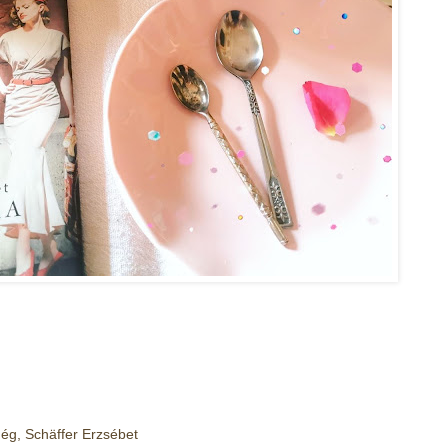
még
,
Schäffer Erzsébet