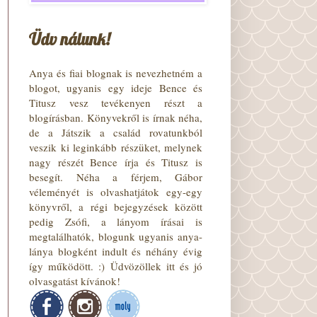
Üdv nálunk!
Anya és fiai blognak is nevezhetném a
blogot, ugyanis egy ideje Bence és
Titusz vesz tevékenyen részt a
blogírásban. Könyvekről is írnak néha,
de a Játszik a család rovatunkból
veszik ki leginkább részüket, melynek
nagy részét Bence írja és Titusz is
besegít. Néha a férjem, Gábor
véleményét is olvashatjátok egy-egy
könyvről, a régi bejegyzések között
pedig Zsófi, a lányom írásai is
megtalálhatók, blogunk ugyanis anya-
lánya blogként indult és néhány évig
így működött. :) Üdvözöllek itt és jó
olvasgatást kívánok!