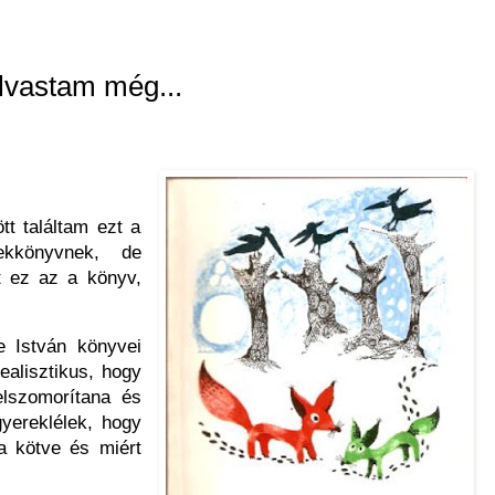
lvastam még...
tt találtam ezt a
ekkönyvnek, de
nt ez az a könyv,
 István könyvei
ealisztikus, hogy
elszomorítana és
yereklélek, hogy
a kötve és miért