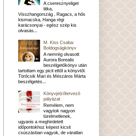
A cseresznyeliget
titka,
Visszhangország , Ragacs, a hős
kismacska, Hanga régi
karácsonyai - egész szép kis
olvasás...
M. Kiss Csaba:
Boldogságkönyv
A nemrég olvasott
Aurora Borealis
beszélgetőkönyv után
tartottam egy picit ettől a könyvtől.
Törőcsik Mari és Mészáros Márta
beszélgetés...
Könyvjelzőtervező
pályázat
Remélem, nem
vagytok nagyon
türelmetlenek,
ugyanis a meghirdetett
időpontokhoz képest kicsit
csúszásban vagyok, de váratlan