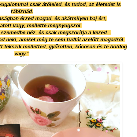
ugalommal csak átöleled, és tudod, az életedet is
rábíznád.
nságban érzed magad, és akármilyen baj ért,
atott vagy, mellette megnyugszol.
 szemedbe néz, és csak megszorítja a kezed...
od neki, amiket még te sem tudtál azelőtt magadról.
t fekszik melletted, gyűrötten, kócosan és te boldog
vagy."