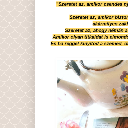
"Szeretet az, amikor csendes ny
Szeretet az, amikor bizto
akármilyen zakl
Szeretet az, ahogy némán a
Amikor olyan titkaidat is elmond
És ha reggel kinyitod a szemed, ot