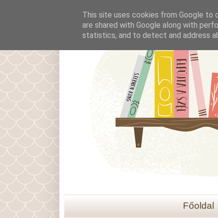
This site uses cookies from Google to de
are shared with Google along with perfo
statistics, and to detect and address a
Főoldal