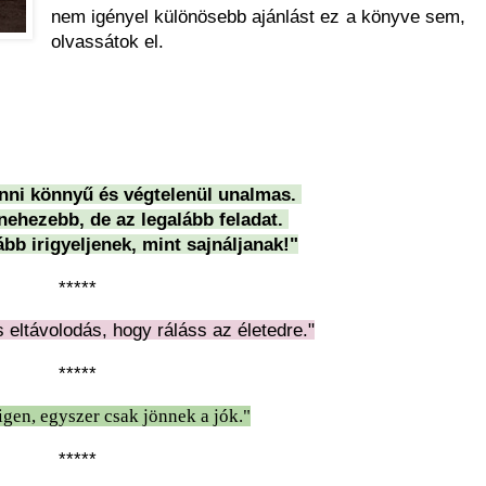
nem igényel különösebb ajánlást ez a könyve sem,
olvassátok el.
nni könnyű és végtelenül unalmas.
nehezebb, de az legalább feladat.
ább irigyeljenek, mint sajnáljanak!"
*****
s eltávolodás, hogy ráláss az életedre."
*****
 igen, egyszer csak jönnek a jók."
*****