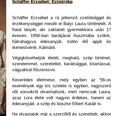
Schäffer Erzsébet: Ezüstróka
Schäffer Erzsébet a rá jellemző szelídséggel és
érzékenységgel meséli el Balyi Laura történetét. A
fiatal lányét, aki zaklatott gyermekkora után 17
évesen, 1956-ban barátjával Ausztriába szökik,
hátrahagyva édesanyját, külön élő apját és
ikertestvérét, Kálmánt.
Végigkövethetjük életét, megható, szép történet,
szerelemmel, szeretettel, barátsággal, kitartással,
vágyakkal fűszerezve.
Keserédes életmese, mely egyben az '56-os
események egy kis szelete is egyben, nagyszerű
női sorsokról olvashattunk, mert nemcsak Laura,
azaz Lora élete volt nagyon érdekes, hanem az
édesanyjáé, a szép és büszke Elbert Katáé is.
Ha olvastatok már a szerzőtől és szeretitek, akkor