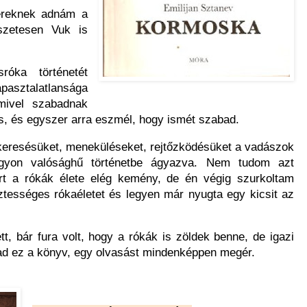
ereknek adnám a
szetesen Vuk is
óka történetét
asztalatlansága
mivel szabadnak
, és egyszer arra eszmél, hogy ismét szabad.
rkeresésüket, meneküléseket, rejtőzködésüket a vadászok
agyon valósághű történetbe ágyazva. Nem tudom azt
rt a rókák élete elég kemény, de én végig szurkoltam
tességes rókaéletet és legyen már nyugta egy kicsit az
ett, bár fura volt, hogy a rókák is zöldek benne, de igazi
kad ez a könyv, egy olvasást mindenképpen megér.