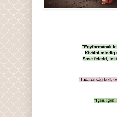
"Egyformának le
Kiválni mindig 
Sose feledd, ink
"Tudatosság kell, é
"Igen, igen,