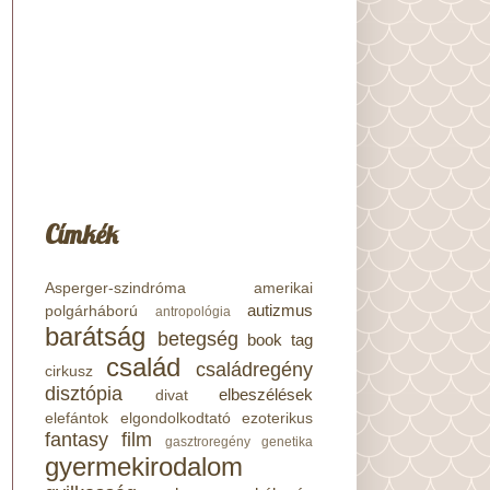
Címkék
Asperger-szindróma
amerikai
autizmus
polgárháború
antropológia
barátság
betegség
book tag
család
családregény
cirkusz
disztópia
elbeszélések
divat
elefántok
elgondolkodtató
ezoterikus
fantasy
film
gasztroregény
genetika
gyermekirodalom