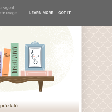
ser-agent
rate usage
LEARN MORE
GOT IT
práztató