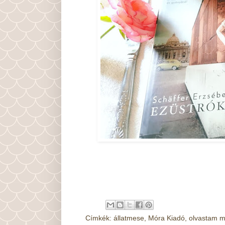
Címkék:
állatmese
,
Móra Kiadó
,
olvastam 