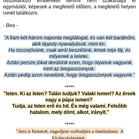
összetartozó embereket semmi nem szakíthatja el
egymástól, képesek a megfelelő időben, a megfelelő helyen
ismét találkozni.
- Bea -
"A fiam két-három naponta meglátogat, és van két barátnőm,
akik éppoly nyavalyások, mint én.
Ha összejövünk, csak arról beszélünk, kinek mije fáj, és
milyenek a leletei.
Aztán persze jókat derülünk ezen, hogy olyanok vagyunk,
mint az öregasszonyok.
Aztán pedig azon nevetünk, hogy öregasszonyok vagyunk."
*****
"Isten. Ki az Isten? Talán tudjuk? Valaki ismeri? Az érsek
vagy a pápa ismeri?
Tudja, az Isten erő és hit. És még valami. Felsőbb
hatalom, mely dönt, alkot, irányít."
*****
"Arra is biztatott, engedjem szabadjára a fantáziámat. A
kíváncsiságomat.