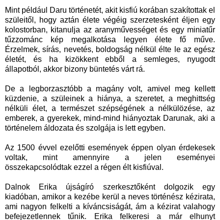
Mint például Daru történetét, akit kisfiú korában szakítottak el
szüleitől, hogy aztán élete végéig szerzetesként éljen egy
kolostorban, kitanulja az aranyművességet és egy miniatűr
tűzzománc kép megalkotása legyen élete fő műve.
Érzelmek, sírás, nevetés, boldogság nélkül élte le az egész
életét, és ha kizökkent ebből a semleges, nyugodt
állapotból, akkor bizony büntetés várt rá.
De a legborzasztóbb a magány volt, amivel meg kellett
küzdenie, a szüleinek a hiánya, a szeretet, a meghittség
nélküli élet, a természet szépségének a nélkülözése, az
emberek, a gyerekek, mind-mind hiányoztak Darunak, aki a
történelem áldozata és szolgája is lett egyben.
Az 1500 évvel ezelőtti események éppen olyan érdekesek
voltak, mint amennyire a jelen eseményei
összekapcsolódtak ezzel a régen élt kisfiúval.
Dalnok Erika újságíró szerkesztőként dolgozik egy
kiadóban, amikor a kezébe kerül a neves történész kézirata,
ami nagyon felkelti a kíváncsiságát, ám a kézirat valahogy
befejezetlennek tűnik. Erika felkeresi a már elhunyt