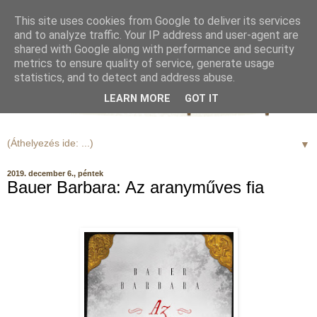
This site uses cookies from Google to deliver its services
and to analyze traffic. Your IP address and user-agent are
shared with Google along with performance and security
metrics to ensure quality of service, generate usage
statistics, and to detect and address abuse.
LEARN MORE
GOT IT
▼
2019. december 6., péntek
Bauer Barbara: Az aranyműves fia