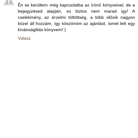
Én se kerültem még kapcsolatba az írónő könyveivel, de a
bejegyzésed alapján, ez biztos nem marad így! A
cselekmény, az érzelmi töltöttség, a több idősík nagyon
közel áll hozzám, így köszönöm az ajánlást, ismét lett egy
kívánságlitás könyvem!:)
Válasz