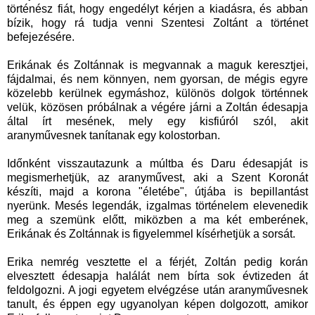
történész fiát, hogy engedélyt kérjen a kiadásra, és abban
bízik, hogy rá tudja venni Szentesi Zoltánt a történet
befejezésére.
Erikának és Zoltánnak is megvannak a maguk keresztjei,
fájdalmai, és nem könnyen, nem gyorsan, de mégis egyre
közelebb kerülnek egymáshoz, különös dolgok történnek
velük, közösen próbálnak a végére járni a Zoltán édesapja
által írt mesének, mely egy kisfiúról szól, akit
aranyművesnek tanítanak egy kolostorban.
Időnként visszautazunk a múltba és Daru édesapját is
megismerhetjük, az aranyművest, aki a Szent Koronát
készíti, majd a korona "életébe", útjába is bepillantást
nyerünk. Mesés legendák, izgalmas történelem elevenedik
meg a szemünk előtt, miközben a ma két emberének,
Erikának és Zoltánnak is figyelemmel kísérhetjük a sorsát.
Erika nemrég vesztette el a férjét, Zoltán pedig korán
elvesztett édesapja halálát nem bírta sok évtizeden át
feldolgozni. A jogi egyetem elvégzése után aranyművesnek
tanult, és éppen egy ugyanolyan képen dolgozott, amikor