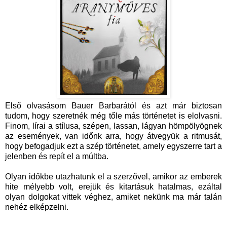
Első olvasásom Bauer Barbarától és azt már biztosan
tudom, hogy szeretnék még tőle más történetet is elolvasni.
Finom, lírai a stílusa, szépen, lassan, lágyan hömpölyögnek
az események, van időnk arra, hogy átvegyük a ritmusát,
hogy befogadjuk ezt a szép történetet, amely egyszerre tart a
jelenben és repít el a múltba.
Olyan időkbe utazhatunk el a szerzővel, amikor az emberek
hite mélyebb volt, erejük és kitartásuk hatalmas, ezáltal
olyan dolgokat vittek véghez, amiket nekünk ma már talán
nehéz elképzelni.