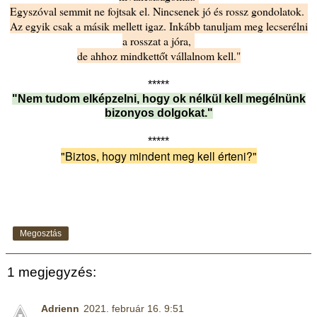
Egyszóval semmit ne fojtsak el. Nincsenek jó és rossz gondolatok.
Az egyik csak a másik mellett igaz. Inkább tanuljam meg lecserélni
a rosszat a jóra,
de ahhoz mindkettőt vállalnom kell."
*****
"Nem tudom elképzelni, hogy ok nélkül kell megélnünk
bizonyos dolgokat."
*****
"Biztos, hogy mindent meg kell érteni?"
Megosztás
1 megjegyzés:
Adrienn
2021. február 16. 9:51