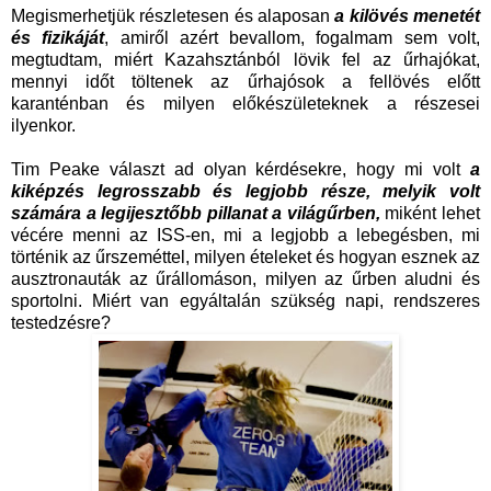
Megismerhetjük részletesen és alaposan
a kilövés menetét
és fizikáját
, amiről azért bevallom, fogalmam sem volt,
megtudtam, miért Kazahsztánból lövik fel az űrhajókat,
mennyi időt töltenek az űrhajósok a fellövés előtt
karanténban és milyen előkészületeknek a részesei
ilyenkor.
Tim Peake választ ad olyan kérdésekre, hogy mi volt
a
kiképzés legrosszabb és legjobb része,
melyik volt
számára a legijesztőbb pillanat a világűrben,
miként lehet
vécére menni az ISS-en, mi a legjobb a lebegésben, mi
történik az űrszeméttel, milyen ételeket és hogyan esznek az
ausztronauták az űrállomáson, milyen az űrben aludni és
sportolni. Miért van egyáltalán szükség napi, rendszeres
testedzésre?