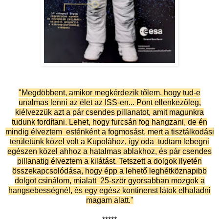
"Megdöbbent, amikor megkérdezik tőlem, hogy tud-e
unalmas lenni az élet az ISS-en... Pont ellenkezőleg,
kiélvezzük azt a pár csendes pillanatot, amit magunkra
tudunk fordítani. Lehet, hogy furcsán fog hangzani, de én
mindig élveztem esténként a fogmosást, mert a tisztálkodási
területünk közel volt a Kupolához, így oda tudtam lebegni
egészen közel ahhoz a hatalmas ablakhoz, és pár csendes
pillanatig élveztem a kilátást. Tetszett a dolgok ilyetén
összekapcsolódása, hogy épp a lehető leghétköznapibb
dolgot csinálom, mialatt 25-ször gyorsabban mozgok a
hangsebességnél, és egy egész kontinenst látok elhaladni
magam alatt."