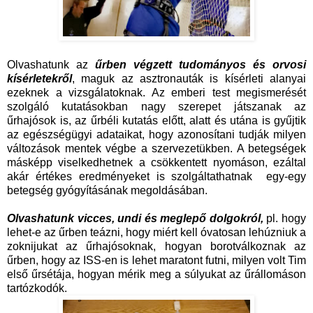
Olvashatunk az
űrben végzett tudományos és orvosi
kísérletekről
, maguk az asztronauták is kísérleti alanyai
ezeknek a vizsgálatoknak. Az emberi test megismerését
szolgáló kutatásokban nagy szerepet játszanak az
űrhajósok is, az űrbéli kutatás előtt, alatt és utána is gyűjtik
az egészségügyi adataikat, hogy azonosítani tudják milyen
változások mentek végbe a szervezetükben. A betegségek
másképp viselkedhetnek a csökkentett nyomáson, ezáltal
akár értékes eredményeket is szolgáltathatnak egy-egy
betegség gyógyításának megoldásában.
Olvashatunk vicces, undi és meglepő dolgokról,
pl. hogy
lehet-e az űrben teázni, hogy miért kell óvatosan lehúzniuk a
zoknijukat az űrhajósoknak, hogyan borotválkoznak az
űrben, hogy az ISS-en is lehet maratont futni, milyen volt Tim
első űrsétája, hogyan mérik meg a súlyukat az űrállomáson
tartózkodók.