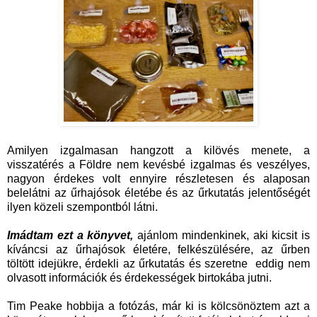
Amilyen izgalmasan hangzott a kilövés menete, a
visszatérés a Földre nem kevésbé izgalmas és veszélyes,
nagyon érdekes volt ennyire részletesen és alaposan
belelátni az űrhajósok életébe és az űrkutatás jelentőségét
ilyen közeli szempontból látni.
Imádtam ezt a könyvet,
ajánlom mindenkinek, aki kicsit is
kíváncsi az űrhajósok életére, felkészülésére, az űrben
töltött idejükre, érdekli az űrkutatás és szeretne eddig nem
olvasott információk és érdekességek birtokába jutni.
Tim Peake hobbija a fotózás, már ki is kölcsönöztem azt a