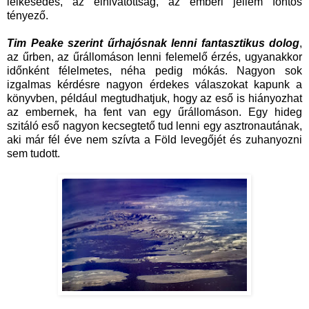
lelkesedés, az elhivatottság, az emberi jellem fontos
tényező.
Tim Peake szerint űrhajósnak lenni fantasztikus dolog
,
az űrben, az űrállomáson lenni felemelő érzés, ugyanakkor
időnként félelmetes, néha pedig mókás. Nagyon sok
izgalmas kérdésre nagyon érdekes válaszokat kapunk a
könyvben, például megtudhatjuk, hogy az eső is hiányozhat
az embernek, ha fent van egy űrállomáson. Egy hideg
szitáló eső nagyon kecsegtető tud lenni egy asztronautának,
aki már fél éve nem szívta a Föld levegőjét és zuhanyozni
sem tudott.