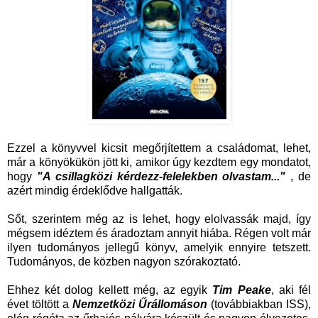
Ezzel a könyvvel kicsit megőrjítettem a családomat, lehet,
már a könyökükön jött ki, amikor úgy kezdtem egy mondatot,
hogy
"A csillagközi kérdezz-felelekben olvastam..."
, de
azért mindig érdeklődve hallgatták.
Sőt, szerintem még az is lehet, hogy elolvassák majd, így
mégsem idéztem és áradoztam annyit hiába. Régen volt már
ilyen tudományos jellegű könyv, amelyik ennyire tetszett.
Tudományos, de közben nagyon szórakoztató.
Ehhez két dolog kellett még, az egyik
Tim Peake
, aki fél
évet töltött a
Nemzetközi Űrállomáson
(továbbiakban ISS),