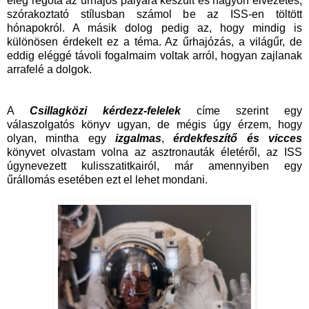
elég régóta az űrhajós pályára készült és nagyon élvezetes,
szórakoztató stílusban számol be az ISS-en töltött
hónapokról. A másik dolog pedig az, hogy mindig is
különösen érdekelt ez a téma. Az űrhajózás, a világűr, de
eddig eléggé távoli fogalmaim voltak arról, hogyan zajlanak
arrafelé a dolgok.
A
Csillagközi kérdezz-felelek
címe szerint egy
válaszolgatós könyv ugyan, de mégis úgy érzem, hogy
olyan, mintha egy
izgalmas
,
érdekfeszítő és vicces
könyvet olvastam volna az asztronauták életéről, az ISS
úgynevezett kulisszatitkairól, már amennyiben egy
űrállomás esetében ezt el lehet mondani.