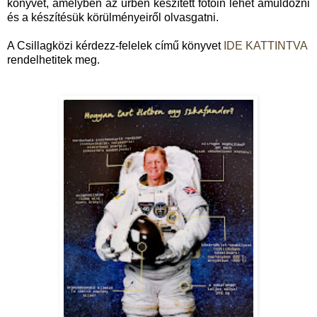
könyvét, amelyben az űrben készített fotóin lehet ámuldozni
és a készítésük körülményeiről olvasgatni.
A Csillagközi kérdezz-felelek című könyvet
IDE KATTINTVA
rendelhetitek meg.