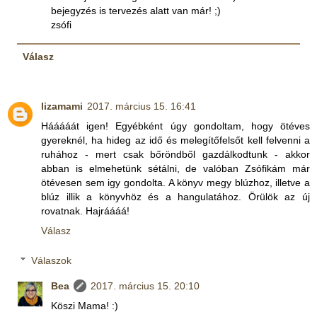
bejegyzés is tervezés alatt van már! ;)
zsófi
Válasz
lizamami
2017. március 15. 16:41
Hááááát igen! Egyébként úgy gondoltam, hogy ötéves
gyereknél, ha hideg az idő és melegítőfelsőt kell felvenni a
ruhához - mert csak bőröndből gazdálkodtunk - akkor
abban is elmehetünk sétálni, de valóban Zsófikám már
ötévesen sem igy gondolta. A könyv megy blúzhoz, illetve a
blúz illik a könyvhöz és a hangulatához. Örülök az új
rovatnak. Hajráááá!
Válasz
Válaszok
Bea
2017. március 15. 20:10
Köszi Mama! :)