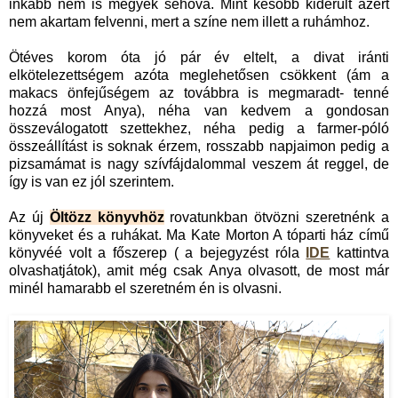
inkább nem is megyek sehová. Mint később kiderült azért
nem akartam felvenni, mert a színe nem illett a ruhámhoz.
Ötéves korom óta jó pár év eltelt, a divat iránti
elkötelezettségem azóta meglehetősen csökkent (ám a
makacs önfejűségem az továbbra is megmaradt- tenné
hozzá most Anya), néha van kedvem a gondosan
összeválogatott szettekhez, néha pedig a farmer-póló
összeállítást is soknak érzem, rosszabb napjaimon pedig a
pizsamámat is nagy szívfájdalommal veszem át reggel, de
így is van ez jól szerintem.
Az új
Öltözz könyvhöz
rovatunkban ötvözni szeretnénk a
könyveket és a ruhákat. Ma Kate Morton A tóparti ház című
könyvéé volt a főszerep ( a bejegyzést róla
IDE
kattintva
olvashatjátok), amit még csak Anya olvasott, de most már
minél hamarabb el szeretném én is olvasni.