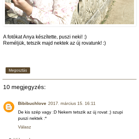
A fotókat Anya készítette, puszi neki! :)
Reméljük, tetszik majd nektek az új rovatunk! :)
Megosztás
10 megjegyzés:
Bibibuchlove
2017. március 15. 16:11
De kis szép vagy :D Nekem tetszik az új rovat ;) szupi
puszi nektek :*
Válasz