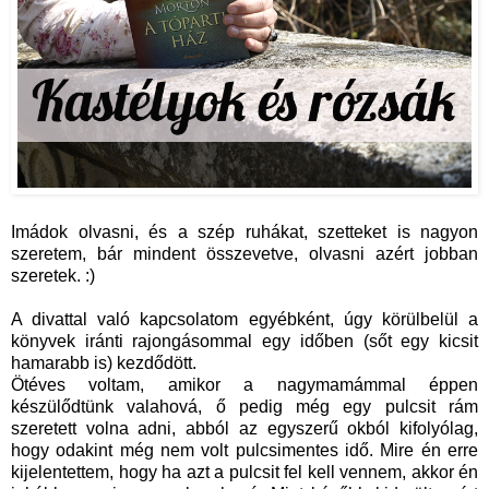
Imádok olvasni, és a szép ruhákat, szetteket is nagyon
szeretem, bár mindent összevetve, olvasni azért jobban
szeretek. :)
A divattal való kapcsolatom egyébként, úgy körülbelül a
könyvek iránti rajongásommal egy időben (sőt egy kicsit
hamarabb is) kezdődött.
Ötéves voltam, amikor a nagymamámmal éppen
készülődtünk valahová, ő pedig még egy pulcsit rám
szeretett volna adni, abból az egyszerű okból kifolyólag,
hogy odakint még nem volt pulcsimentes idő. Mire én erre
kijelentettem, hogy ha azt a pulcsit fel kell vennem, akkor én