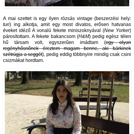
A mai szettet is egy ilyen rózsás vintage (beszerzési hely:
turi
) ing alkotja, amit egy most divatos, erősen hatvanas
éveket idéző A vonalú fekete miniszoknyával (
New Yorker
)
párosítottam. A fekete bakancsom (
H&M
) pedig egész télen
hű társam volt, egyszerűen imádtam (
egy olyan
regényhősnőnek éreztem magam benne, aki bárkinek
szétrúgja a seggét
), pedig eddig többnyire mindig csak csini
csizmákat hordtam.