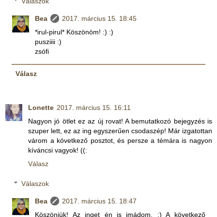
Válaszok
Bea
2017. március 15. 18:45
*irul-pirul* Köszönöm! :) :)
pusziiii :)
zsófi
Válasz
Lonette
2017. március 15. 16:11
Nagyon jó ötlet ez az új rovat! A bemutatkozó bejegyzés is
szuper lett, ez az ing egyszerűen csodaszép! Már izgatottan
várom a következő posztot, és persze a témára is nagyon
kíváncsi vagyok! ((:
Válasz
Válaszok
Bea
2017. március 15. 18:47
Köszönjük! Az inget én is imádom. :) A következő