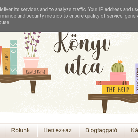
liver its services and to analyze traffic. Your IP address and u
rmance and security metrics to ensure quality of service, gene
buse.
Rólunk
Heti ez+az
Blogfaggató
Ká