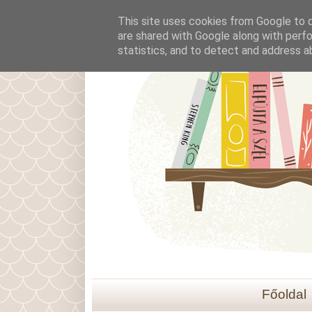
This site uses cookies from Google to de
are shared with Google along with perfo
statistics, and to detect and address a
Főoldal