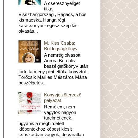
A cseresznyeliget
titka,
Visszhangország , Ragacs, a hős
kismacska, Hanga régi
karácsonyai - egész szép kis
olvasás...
M. Kiss Csaba:
Boldogságkönyv
A nemrég olvasott
Aurora Borealis
beszélgetőkönyv után
tartottam egy picit ettől a könyvtől.
Törőcsik Mari és Mészáros Márta
beszélgetés...
Könyvjelzőtervező
pályázat
Remélem, nem
vagytok nagyon
türelmetlenek,
ugyanis a meghirdetett
időpontokhoz képest kicsit
csúszásban vagyok, de váratlan