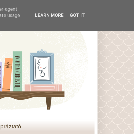
ser-agent
rate usage
LEARN MORE
GOT IT
práztató