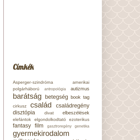
Címkék
Asperger-szindróma
amerikai
autizmus
polgárháború
antropológia
barátság
betegség
book tag
család
családregény
cirkusz
disztópia
elbeszélések
divat
elefántok
elgondolkodtató
ezoterikus
fantasy
film
gasztroregény
genetika
gyermekirodalom