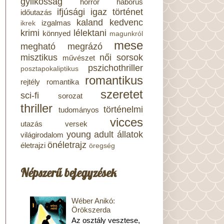
gyilkosság
horror
háborús
ifjúsági
igaz történet
időutazás
kaland
kedvenc
izgalmas
ikrek
krimi
lélektani
könnyed
magunkról
mese
megható
megrázó
misztikus
női sorsok
művészet
pszichothriller
posztapokaliptikus
romantikus
rejtély
romantika
szeretet
sci-fi
sorozat
thriller
történelmi
tudományos
vicces
utazás
versek
young adult
állatok
világirodalom
önéletrajz
életrajzi
öregség
Népszerű bejegyzések
Wéber Anikó:
Örökszerda
Az osztály vesztese,