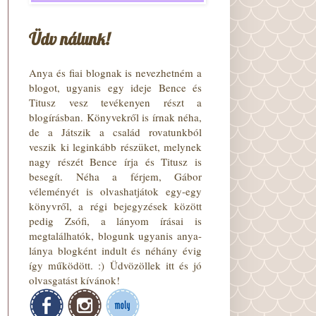
Üdv nálunk!
Anya és fiai blognak is nevezhetném a
blogot, ugyanis egy ideje Bence és
Titusz vesz tevékenyen részt a
blogírásban. Könyvekről is írnak néha,
de a Játszik a család rovatunkból
veszik ki leginkább részüket, melynek
nagy részét Bence írja és Titusz is
besegít. Néha a férjem, Gábor
véleményét is olvashatjátok egy-egy
könyvről, a régi bejegyzések között
pedig Zsófi, a lányom írásai is
megtalálhatók, blogunk ugyanis anya-
lánya blogként indult és néhány évig
így működött. :) Üdvözöllek itt és jó
olvasgatást kívánok!