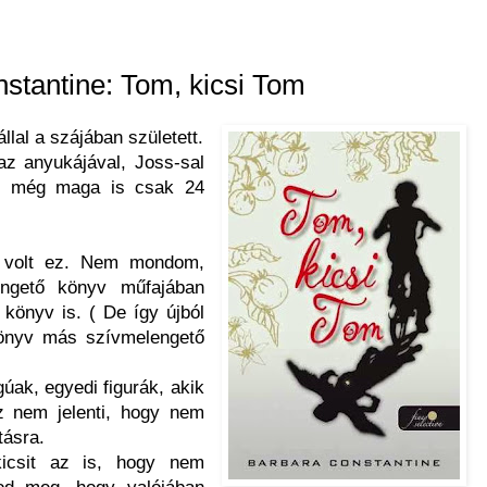
stantine: Tom, kicsi Tom
lal a szájában született.
az anyukájával, Joss-sal
en még maga is csak 24
 volt ez. Nem mondom,
ngető könyv műfajában
 könyv is. ( De így újból
könyv más szívmelengető
gúak, egyedi figurák, akik
z nem jelenti, hogy nem
tásra.
icsit az is, hogy nem
od meg, hogy valójában