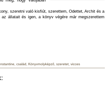
ony, szeretni való kisfiút, szerettem, Odettet, Archit és a
s az állatait és igen, a könyv végére már megszerettem
nstantine
,
család
,
Könyvmolyképző
,
szeretet
,
vicces
: