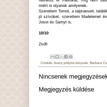
miért is olyanok amilyenek.
Szerettem Tomot, a talpraesett, találék
jó szívüket, szerettem Madeleinet é
Josst és Samyt is.
10/10
Zsófi
Címkék:
Arany pöttyös könyvek
,
Barbara Co
Nincsenek megjegyzések
Megjegyzés küldése