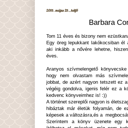
2015. május 25., hétfő
Barbara Con
Tom 11 éves és bizony nem ezüstkanál
Egy öreg lepukkant lakókocsiban él 
aki inkább a nővére lehetne, hisz
éves.
Aranyos szívmelengető könyvecske
hogy nem olvastam más szívmele
jobbat, de azért nagyon tetszett ez a
végéig gondolva, igenis felér ez a 
kedvenc könyveimhez is! :))
A történet szereplői nagyon is életsza
hibáztak már életük folyamán, de e
képesek a változásra,és a megbocsá
Szerintem a könyv üzenete egy k
ítélhetsz el másokat, míg nem tud