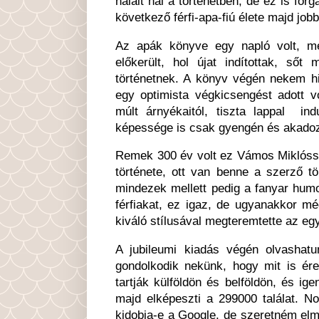
halált hal a történetben, de ez is fo
következő férfi-apa-fiú élete majd j
Az apák könyve egy napló volt, mel
előkerült, hol újat indítottak, ső
történetnek. A könyv végén nekem hi
egy optimista végkicsengést adott v
múlt árnyékaitól, tiszta lappal in
képessége is csak gyengén és akado
Remek 300 év volt ez Vámos Miklóssal
története, ott van benne a szerző tö
mindezek mellett pedig a fanyar hum
férfiakat, ez igaz, de ugyanakkor 
kiváló stílusával megteremtette az eg
A jubileumi kiadás végén olvasha
gondolkodik nekünk, hogy mit is ér
tartják külföldön és belföldön, és ig
majd elképeszti a 299000 találat. 
kidobja-e a Google, de szeretném elmo