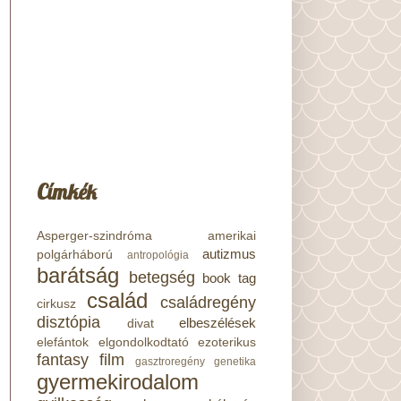
Címkék
Asperger-szindróma
amerikai
autizmus
polgárháború
antropológia
barátság
betegség
book tag
család
családregény
cirkusz
disztópia
elbeszélések
divat
elefántok
elgondolkodtató
ezoterikus
fantasy
film
gasztroregény
genetika
gyermekirodalom