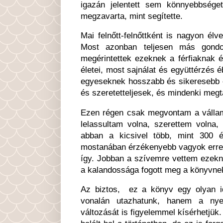
igazán jelentett sem könnyebbsége
megzavarta, mint segítette.
Mai felnőtt-felnőttként is nagyon é
Most azonban teljesen más gondol
megérintettek ezeknek a férfiaknak és
életei, most sajnálat és együttérzés
egyeseknek hosszabb és sikeresebb é
és szeretetteljesek, és mindenki megt
Ezen régen csak megvontam a vállam
lelassultam volna, szerettem volna,
abban a kicsivel több, mint 300 
mostanában érzékenyebb vagyok erre,
így. Jobban a szívemre vettem ezekne
a kalandossága fogott meg a könyvnek
Az biztos, ez a könyv egy olyan i
vonalán utazhatunk, hanem a nyel
változását is figyelemmel kísérhetjük