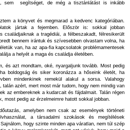
t, sem segítséget, de még a tisztánlátást is inkább
lveztem a könyvet és megmarad a kedvenc kategóriában.
atok jártak a fejemben. Először is: sokkal jobban
 családjaiknak a tragédiái, a félbeszakadt, félresikerült
 ébredt bennem irántuk és szívesebben olvastam volna, ha
letük van, ha az apa-fia kapcsolatok problémamentesek
alálja a helyét a maga és családja életében.
, és azt mondtam, oké, nyargaljunk tovább. Most pedig
 ha boldogság és siker koronázza a hőseink életét, ha
évben mindenkinek remekül alakul a sorsa. Valahogy
 talán azért, mert most már tudom, hogy nem mindig van
k az embereknek a kudarcait és fájdalmait. Talán régen
, most pedig az érzelmeimre hatott sokkal jobban.
dőutazás, amelyben nem csak az események történeti
vhasználat, a társadalmi szokások és megítélések
. Sajnálom, hogy szinte minden apa váratlan, nem túl szép