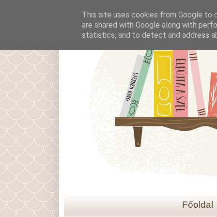
This site uses cookies from Google to de
are shared with Google along with perfo
statistics, and to detect and address a
Főoldal