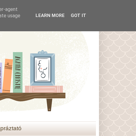
ser-agent
rate usage
LEARN MORE
GOT IT
práztató