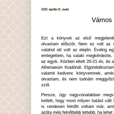
2021. április 13., kedd
Vámos 
Ezt a könyvet az első megjelené
olvastam először. Nem ez volt az
valahol ott volt az elején. Évekig 
emlegettem, ha valaki megkérdezte,
az egyik. Közben eltelt 20-21 év, és 
Athenaeum Kiadónál. Elgondolkozta
valamit kedvenc könyvemnek, amik
olvastam, és nem tudnám meggyőző
szól.
Persze, úgy nagyvonalakban megv
kellett, hogy most milyen hatást vált
is rendesen felnőtt voltam már, am
azóta még felnőttebb lettebb, ha lehet