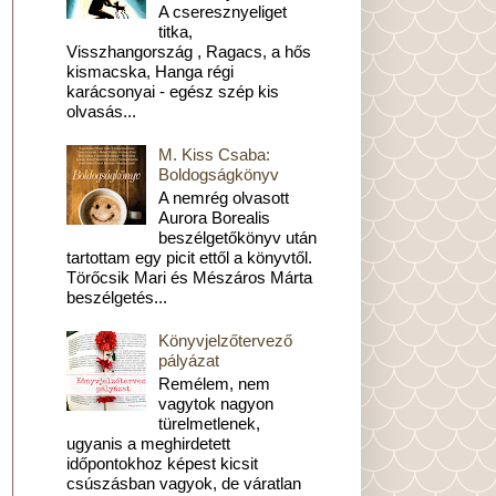
A cseresznyeliget
titka,
Visszhangország , Ragacs, a hős
kismacska, Hanga régi
karácsonyai - egész szép kis
olvasás...
M. Kiss Csaba:
Boldogságkönyv
A nemrég olvasott
Aurora Borealis
beszélgetőkönyv után
tartottam egy picit ettől a könyvtől.
Törőcsik Mari és Mészáros Márta
beszélgetés...
Könyvjelzőtervező
pályázat
Remélem, nem
vagytok nagyon
türelmetlenek,
ugyanis a meghirdetett
időpontokhoz képest kicsit
csúszásban vagyok, de váratlan