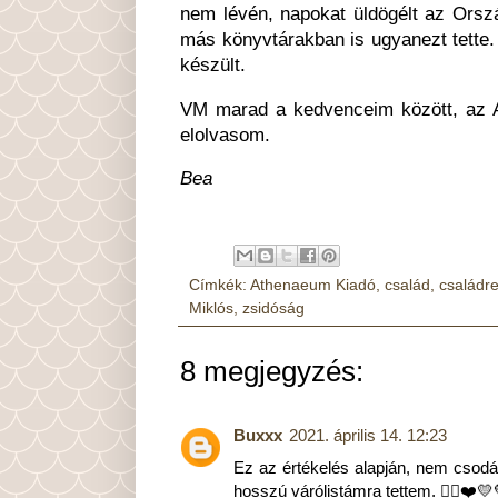
nem lévén, napokat üldögélt az Orsz
más könyvtárakban is ugyanezt tette.
készült.
VM marad a kedvenceim között, az A
elolvasom.
Bea
Címkék:
Athenaeum Kiadó
,
család
,
családr
Miklós
,
zsidóság
8 megjegyzés:
Buxxx
2021. április 14. 12:23
Ez az értékelés alapján, nem csodá
hosszú várólistámra tettem. 🙋‍♂️❤️