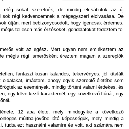
g elég sokat szeretnék, de mindig elcsábulok az új
 sok régi kedvencemnek a mégegyszeri elolvasása. De
ások útján, mert bebizonyosodott, hogy igencsak érdemes.
 mégis teljesen más érzéseket, gondolatokat fedeztem fel
ismerős volt az egész. Mert ugyan nem emlékeztem az
 de mégis régi ismerősként éreztem magam a szereplők
etlen, fantasztikusan kalandos, tekervényes, jól kitalált
z oldalakat, imádtam, ahogy egyik szereplő életébe sem
pörögtek az események, mindig történt valami érdekes, és
en, egy következő karakternél, egy következő fiúnál, egy
őnél.
ténete, 12 apa élete, mely mindegyike a következő
ülönleges múltba-jövőbe látó képességük, mely mindig a
ki, tudta ezt használni valamire és volt, aki számára nem