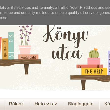
liver its services and to analyze traffic. Your IP address and u
rmance and security metrics to ensure quality of service, gene
buse.
Rólunk
Heti ez+az
Blogfaggató
Ká