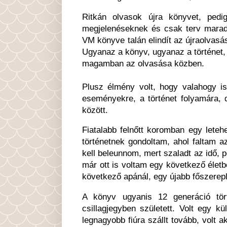
Ritkán olvasok újra könyvet, pedi
megjelenéseknek és csak terv marad
VM könyve talán elindít az újraolvas
Ugyanaz a könyv, ugyanaz a történet,
magamban az olvasása közben.
Plusz élmény volt, hogy valahogy 
eseményekre, a történet folyamára,
között.
Fiatalabb felnőtt koromban egy letehet
történetnek gondoltam, ahol faltam a
kell beleunnom, mert szaladt az idő, 
már ott is voltam egy következő életb
következő apánál, egy újabb főszerepl
A könyv ugyanis 12 generáció tör
csillagjegyben született. Volt egy k
legnagyobb fiúra szállt tovább, volt a