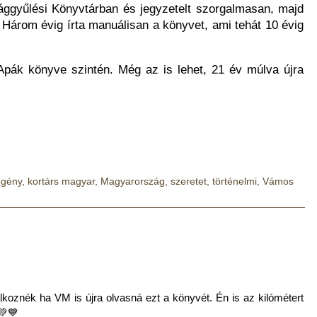
ággyűlési Könyvtárban és jegyzetelt szorgalmasan, majd
 Három évig írta manuálisan a könyvet, ami tehát 10 évig
pák könyve szintén. Még az is lehet, 21 év múlva újra
egény
,
kortárs magyar
,
Magyarország
,
szeretet
,
történelmi
,
Vámos
lkoznék ha VM is újra olvasná ezt a könyvét. Én is az kilómétert
💚💙