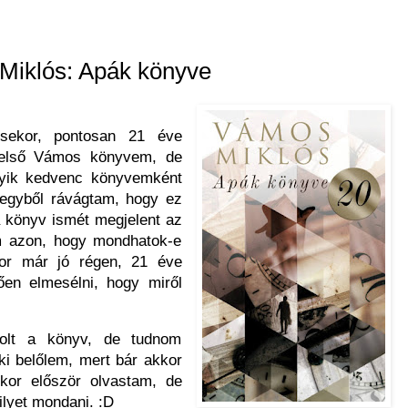
Miklós: Apák könyve
sekor, pontosan 21 éve
 első Vámos könyvem, de
egyik kedvenc könyvemként
 egyből rávágtam, hogy ez
a könyv ismét megjelent az
m azon, hogy mondhatok-e
or már jó régen, 21 éve
en elmesélni, hogy miről
olt a könyv, de tudnom
 ki belőlem, mert bár akkor
ikor először olvastam, de
 ilyet mondani. :D