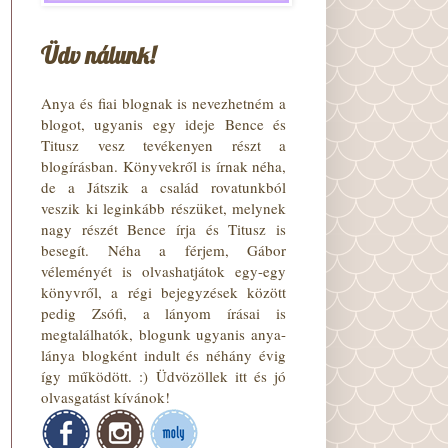
Üdv nálunk!
Anya és fiai blognak is nevezhetném a
blogot, ugyanis egy ideje Bence és
Titusz vesz tevékenyen részt a
blogírásban. Könyvekről is írnak néha,
de a Játszik a család rovatunkból
veszik ki leginkább részüket, melynek
nagy részét Bence írja és Titusz is
besegít. Néha a férjem, Gábor
véleményét is olvashatjátok egy-egy
könyvről, a régi bejegyzések között
pedig Zsófi, a lányom írásai is
megtalálhatók, blogunk ugyanis anya-
lánya blogként indult és néhány évig
így működött. :) Üdvözöllek itt és jó
olvasgatást kívánok!