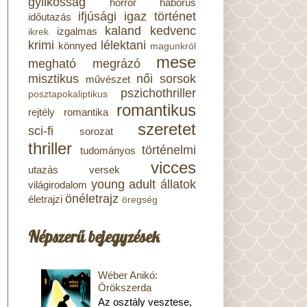
gyilkosság
horror
háborús
ifjúsági
igaz történet
időutazás
kaland
kedvenc
izgalmas
ikrek
krimi
lélektani
könnyed
magunkról
mese
megható
megrázó
misztikus
női sorsok
művészet
pszichothriller
posztapokaliptikus
romantikus
rejtély
romantika
szeretet
sci-fi
sorozat
thriller
történelmi
tudományos
vicces
utazás
versek
young adult
állatok
világirodalom
önéletrajz
életrajzi
öregség
Népszerű bejegyzések
Wéber Anikó:
Örökszerda
Az osztály vesztese,