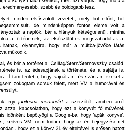
rgatja a könyv malomkerekét, mert azt várjuk, hogy majd a
obb, eredményesebb, szebb és boldogabb lesz.
yet minden elsőszülött vezetett, mely hol eltűnt, hol
t megsemmisült, de mindenképpen fontos eleme volt a
ányoztak a naplók, bár a hiányuk kétségtelenül, mintha
olna a történetnek, az elsőszülöttek megszabadultak a
dulhatnak, olyannyira, hogy már a múltba-jövőbe látás
zva működik.
, és bár a történet a Csillag/Stern/Sternovszky család
rténete is, az édesapjának a története, és a sajátja is,
ora. Írtam fentebb, hogy sajnáltam és szántam ezeket a
mégsem zokogtam sorsuk felett, mert VM a humorával és
yensúlyt.
tunk egy
jubileumi morfondírt
a szerzőtől, amiben arról
ez azzal kapcsolatban, hogy ezt a könyvét fő művének
enis időnként bepötyögi a Google-ba, hogy 'apák könyve',
Nos, kedves VM, nem tudom, hogy az én bejegyzésemet
ndani, hogy ez a könyv 21 év elteltével is erősen hatott