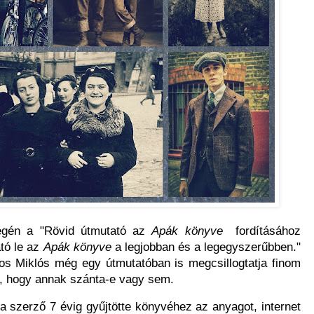
égén a "Rövid útmutató az
Apák könyve
fordításához
tó le az
Apák könyve
a legjobban és a legegyszerűbben."
os Miklós még egy útmutatóban is megcsillogtatja finom
ni, hogy annak szánta-e vagy sem.
 a szerző 7 évig gyűjtötte könyvéhez az anyagot, internet