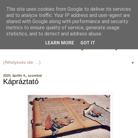
This site uses cookies from Google to deliver its services
and to analyze traffic. Your IP address and user-agent are
shared with Google along with performance and security
metrics to ensure quality of service, generate usage
statistics, and to detect and address abuse.
LEARN MORE
GOT IT
▼
2020. április 4., szombat
Kápráztató