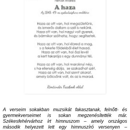
A verseim sokakban muzsikát fakasztanak, felnőtt- és
gyermekverseimet is sokan megzenésítették már.
Székesfehérvárhoz írt himnuszom – amely országos
második helyezett lett egy himnuszíró versenyen –