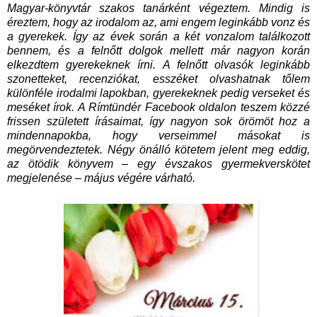
Magyar-könyvtár szakos tanárként végeztem. Mindig is
éreztem, hogy az irodalom az, ami engem leginkább vonz és
a gyerekek. Így az évek során a két vonzalom találkozott
bennem, és a felnőtt dolgok mellett már nagyon korán
elkezdtem gyerekeknek írni. A felnőtt olvasók leginkább
szonetteket, recenziókat, esszéket olvashatnak tőlem
különféle irodalmi lapokban, gyerekeknek pedig verseket és
meséket írok. A Rímtündér Facebook oldalon teszem közzé
frissen született írásaimat, így nagyon sok örömöt hoz a
mindennapokba, hogy verseimmel másokat is
megörvendeztetek. Négy önálló kötetem jelent meg eddig,
az ötödik könyvem – egy évszakos gyermekverskötet
megjelenése – május végére várható.