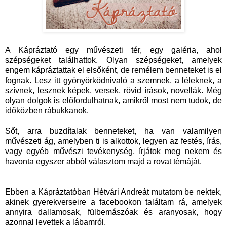
A Kápráztató egy művészeti tér, egy galéria, ahol
szépségeket találhattok. Olyan szépségeket, amelyek
engem kápráztattak el elsőként, de remélem benneteket is el
fognak. Lesz itt gyönyörködnivaló a szemnek, a léleknek, a
szívnek, lesznek képek, versek, rövid írások, novellák. Még
olyan dolgok is előfordulhatnak, amikről most nem tudok, de
időközben rábukkanok.
Sőt, arra buzdítalak benneteket, ha van valamilyen
művészeti ág, amelyben ti is alkottok, legyen az festés, írás,
vagy egyéb művészi tevékenység, írjátok meg nekem és
havonta egyszer abból választom majd a rovat témáját.
Ebben a Kápráztatóban Hétvári Andreát mutatom be nektek,
akinek gyerekverseire a facebookon találtam rá, amelyek
annyira dallamosak, fülbemászóak és aranyosak, hogy
azonnal levettek a lábamról.