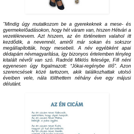
"Mindig úgy mutatkozom be a gyerekeknek a mese- és
gyermekelőadásokon, hogy hét váram van, hiszen Hétvári a
vezetéknevem. Azt hiszem, az én történetem valahol itt
kezdődik, a nevemnél, amiről már sokan és sokszor
megállapították, hogy mesebeli. A név egyébként apai
dédapám névmagyarítása, így bizonyos értelemben tényleg
kitalált névről van szó. Radnóti Miklós felesége, Fifi néni
egyenesen úgy fogalmazott: “Jókai-regénybe illő”. Azon
szerencsések közé tartozom, akik találkozhattak utolsó
éveiben vele, nála tölthettem néhány éve egy májusi
délutánt.