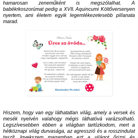
hamarosan zeneműként is megszólalhat. A
babékrkoszorúmat pedig a XVII. Aquincumi Költőversenyen
nyertem, ami életem egyik legemlékezetesebb pillanata
marad.
Hiszem, hogy van egy láthatatlan világ, amely a versek és
mesék nyelvén valahogy mégis láthatóvá varázsolható.
Legszívesebben ebben a világban tartózkodom, mert a
hétköznapi világ durvasága, az agresszió és a rosszindulat
taszít. Igyekszem magamban ezt a világot őrizni és