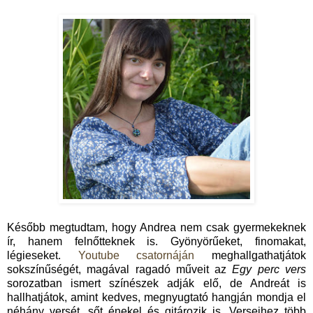
Később megtudtam, hogy Andrea nem csak gyermekeknek
ír, hanem felnőtteknek is. Gyönyörűeket, finomakat,
légieseket.
Youtube csatornáján
meghallgathatjátok
sokszínűségét, magával ragadó műveit az
Egy perc vers
sorozatban ismert színészek adják elő, de Andreát is
hallhatjátok, amint kedves, megnyugtató hangján mondja el
néhány versét, sőt énekel és gitározik is. Verseihez több