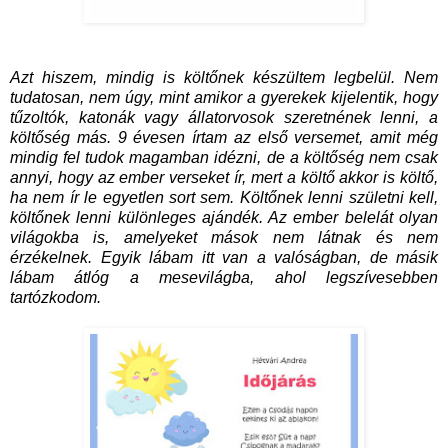
Azt hiszem, mindig is költőnek készültem legbelül. Nem
tudatosan, nem úgy, mint amikor a gyerekek kijelentik, hogy
tűzoltók, katonák vagy állatorvosok szeretnének lenni, a
költőség más. 9 évesen írtam az első versemet, amit még
mindig fel tudok magamban idézni, de a költőség nem csak
annyi, hogy az ember verseket ír, mert a költő akkor is költő,
ha nem ír le egyetlen sort sem. Költőnek lenni születni kell,
költőnek lenni különleges ajándék. Az ember belelát olyan
világokba is, amelyeket mások nem látnak és nem
érzékelnek. Egyik lábam itt van a valóságban, de másik
lábam átlóg a mesevilágba, ahol legszívesebben
tartózkodom.