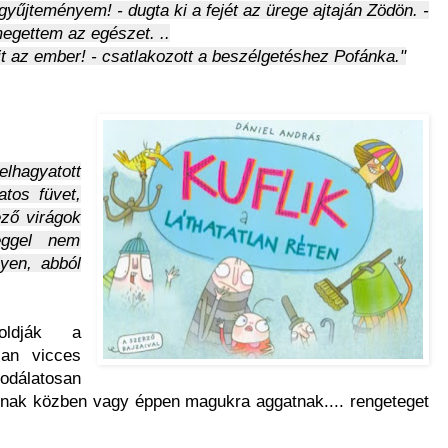
űjteményem! - dugta ki a fejét az ürege ajtaján Zödön. -
egettem az egészet. ..
jt az ember! - csatlakozott a beszélgetéshez Pofánka."
lhagyatott
atos füvet,
ző virágok
reggel nem
lyen, abból
oldják a
san vicces
odálatosan
nak közben vagy éppen magukra aggatnak.... rengeteget