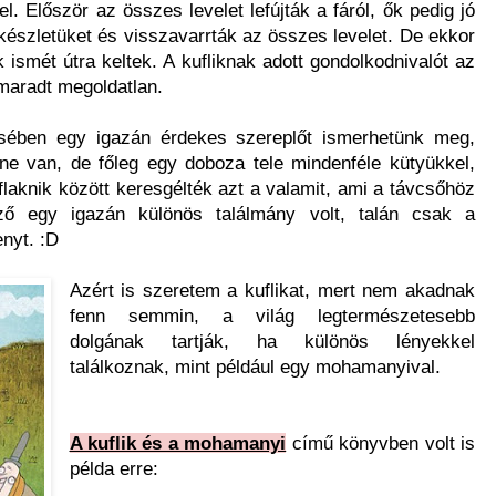
el. Először az összes levelet lefújták a fáról, ők pedig jó
ókészletüket és visszavarrták az összes levelet. De ekkor
 ismét útra keltek. A kufliknak adott gondolkodnivalót az
maradt megoldatlan.
ben egy igazán érdekes szereplőt ismerhetünk meg,
e van, de főleg egy doboza tele mindenféle kütyükkel,
laknik között keresgélték azt a valamit, ami a távcsőhöz
éző egy igazán különös találmány volt, talán csak a
nyt. :D
Azért is szeretem a kuflikat, mert nem akadnak
fenn semmin, a világ legtermészetesebb
dolgának tartják, ha különös lényekkel
találkoznak, mint például egy mohamanyival.
A kuflik és a mohamanyi
című könyvben volt is
példa erre: