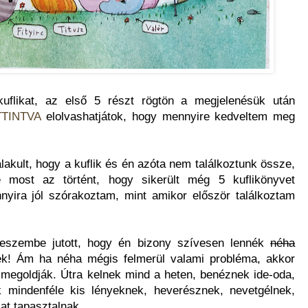
uflikat, az első 5 részt rögtön a megjelenésük után
TTINTVA
elolvashatjátok, hogy mennyire kedveltem meg
akult, hogy a kuflik és én azóta nem találkoztunk össze,
 most az történt, hogy sikerült még 5 kuflikönyvet
yira jól szórakoztam, mint amikor először találkoztam
 eszembe jutott, hogy én bizony szívesen lennék
néha
nek! Ám ha néha mégis felmerül valami probléma, akkor
megoldják. Útra kelnek mind a heten, benéznek ide-oda,
k mindenféle kis lényeknek, heverésznek, nevetgélnek,
at tapasztalnak.