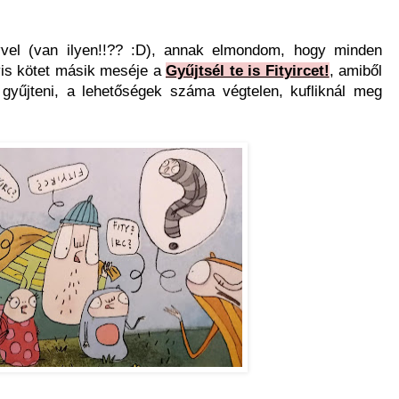
vvel (van ilyen!!?? :D), annak elmondom, hogy minden
is kötet másik meséje a
Gyűjtsél te is Fityircet!
, amiből
 gyűjteni, a lehetőségek száma végtelen, kufliknál meg