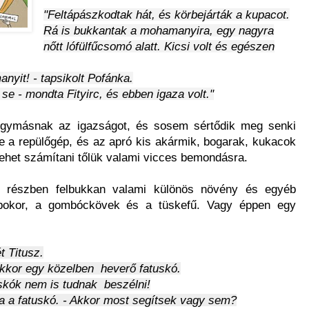
"Feltápászkodtak hát, és körbejárták a kupacot.
Rá is bukkantak a mohamanyira, egy nagyra
nőtt lófülfűcsomó alatt. Kicsi volt és egészen
yit! - tapsikolt Pofánka.
se - mondta Fityirc, és ebben igaza volt."
gymásnak az igazságot, és sosem sértődik meg senki
je a repülőgép, és az apró kis akármik, bogarak, kukacok
 lehet számítani tőlük valami vicces bemondásra.
n részben felbukkan valami különös növény és egyéb
bokor, a gombóckövek és a tüskefű. Vagy éppen egy
ét Titusz.
 ekkor egy közelben heverő fatuskó.
tuskók nem is tudnak beszélni!
ta a fatuskó. - Akkor most segítsek vagy sem?