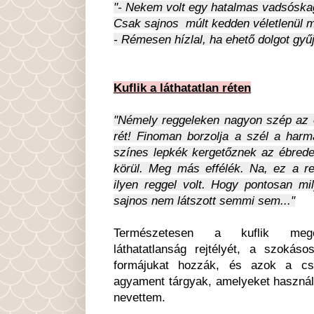
"- Nekem volt egy hatalmas vadsóskagy
Csak sajnos múlt kedden véletlenül m
- Rémesen hízlal, ha ehető dolgot gyű
Kuflik a láthatatlan réten
"Némely reggeleken nagyon szép az e
rét! Finoman borzolja a szél a harm
színes lepkék kergetőznek az ébrede
körül. Meg más effélék. Na, ez a 
ilyen reggel volt. Hogy pontosan mi
sajnos nem látszott semmi sem..."
Természetesen a kuflik meg
láthatatlanság rejtélyét, a szokáso
formájukat hozzák, és azok a cs
agyament tárgyak, amelyeket használ
nevettem.