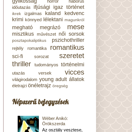
gyilkosság
horror
háborús
ifjúsági
igaz történet
időutazás
kaland
kedvenc
izgalmas
ikrek
krimi
lélektani
könnyed
magunkról
mese
megható
megrázó
misztikus
női sorsok
művészet
pszichothriller
posztapokaliptikus
romantikus
rejtély
romantika
szeretet
sci-fi
sorozat
thriller
történelmi
tudományos
vicces
utazás
versek
young adult
állatok
világirodalom
önéletrajz
életrajzi
öregség
Népszerű bejegyzések
Wéber Anikó:
Örökszerda
Az osztály vesztese,