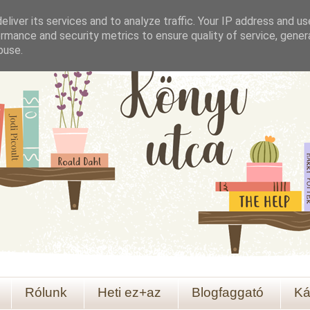
liver its services and to analyze traffic. Your IP address and u
rmance and security metrics to ensure quality of service, gene
buse.
Rólunk
Heti ez+az
Blogfaggató
Ká