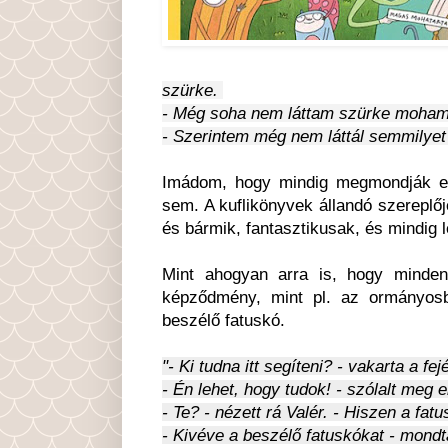
szürke.
- Még soha nem láttam szürke mohaman
- Szerintem még nem láttál semmilyet 
Imádom, hogy mindig megmondják e
sem. A kuflikönyvek állandó szereplő
és bármik, fantasztikusak, és mindig
Mint ahogyan arra is, hogy minde
képződmény, mint pl. az ormányos
beszélő fatuskó.
"- Ki tudna itt segíteni? - vakarta a fej
- Én lehet, hogy tudok! - szólalt meg
- Te? - nézett rá Valér. - Hiszen a fa
- Kivéve a beszélő fatuskókat - mond