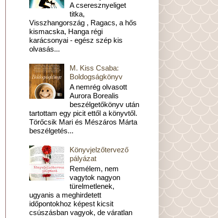
A cseresznyeliget
titka,
Visszhangország , Ragacs, a hős
kismacska, Hanga régi
karácsonyai - egész szép kis
olvasás...
M. Kiss Csaba:
Boldogságkönyv
A nemrég olvasott
Aurora Borealis
beszélgetőkönyv után
tartottam egy picit ettől a könyvtől.
Törőcsik Mari és Mészáros Márta
beszélgetés...
Könyvjelzőtervező
pályázat
Remélem, nem
vagytok nagyon
türelmetlenek,
ugyanis a meghirdetett
időpontokhoz képest kicsit
csúszásban vagyok, de váratlan