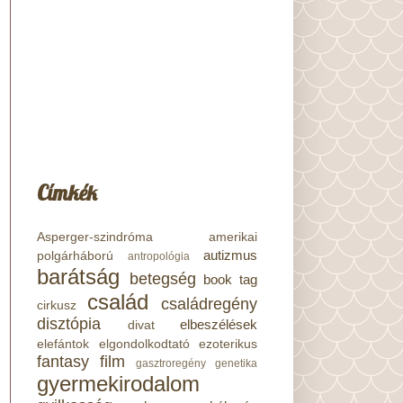
Címkék
Asperger-szindróma
amerikai
autizmus
polgárháború
antropológia
barátság
betegség
book tag
család
családregény
cirkusz
disztópia
elbeszélések
divat
elefántok
elgondolkodtató
ezoterikus
fantasy
film
gasztroregény
genetika
gyermekirodalom