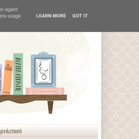
ser-agent
rate usage
LEARN MORE
GOT IT
práztató