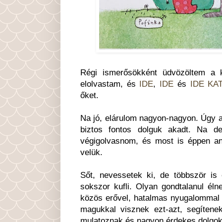
Régi ismerősökként üdvözöltem a k
elolvastam, és
IDE
,
IDE
és
IDE KA
őket.
Na jó, elárulom nagyon-nagyon. Úgy al
biztos fontos dolguk akadt. Na de
végigolvasnom, és most is éppen ann
velük.
Sőt, nevessetek ki, de többször is
sokszor kufli. Olyan gondtalanul él
közös erővel, hatalmas nyugalommal 
magukkal visznek ezt-azt, segítene
mulatoznak és nagyon érdekes dolgok