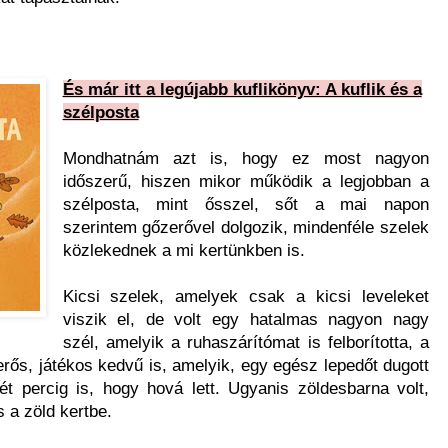
És már itt a legújabb kuflikönyv: A kuflik és a
szélposta
Mondhatnám azt is, hogy ez most nagyon
időszerű, hiszen mikor működik a legjobban a
szélposta, mint ősszel, sőt a mai napon
szerintem gőzerővel dolgozik, mindenféle szelek
közlekednek a mi kertünkben is.
Kicsi szelek, amelyek csak a kicsi leveleket
viszik el, de volt egy hatalmas nagyon nagy
szél, amelyik a ruhaszárítómat is felborította, a
erős, játékos kedvű is, amelyik, egy egész lepedőt dugott
t percig is, hogy hová lett. Ugyanis zöldesbarna volt,
s a zöld kertbe.