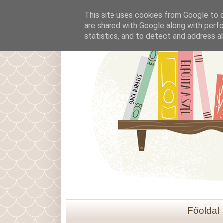
This site uses cookies from Google to de
are shared with Google along with perfo
statistics, and to detect and address a
Főoldal