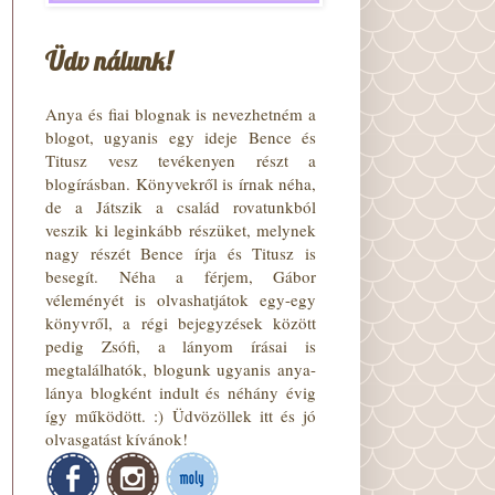
Üdv nálunk!
Anya és fiai blognak is nevezhetném a
blogot, ugyanis egy ideje Bence és
Titusz vesz tevékenyen részt a
blogírásban. Könyvekről is írnak néha,
de a Játszik a család rovatunkból
veszik ki leginkább részüket, melynek
nagy részét Bence írja és Titusz is
besegít. Néha a férjem, Gábor
véleményét is olvashatjátok egy-egy
könyvről, a régi bejegyzések között
pedig Zsófi, a lányom írásai is
megtalálhatók, blogunk ugyanis anya-
lánya blogként indult és néhány évig
így működött. :) Üdvözöllek itt és jó
olvasgatást kívánok!