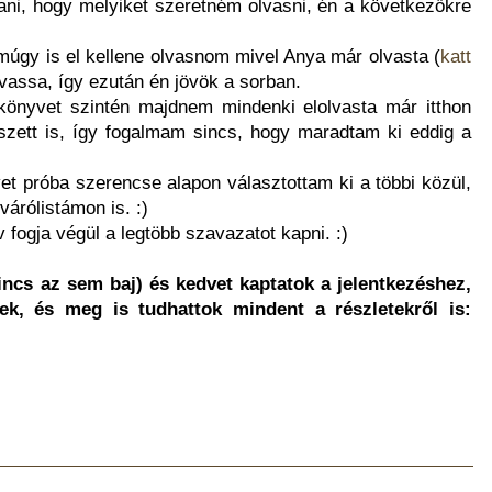
tani, hogy melyiket szeretném olvasni, én a következőkre
múgy is el kellene olvasnom mivel Anya már olvasta (
katt
vassa, így ezután én jövök a sorban.
könyvet szintén majdnem mindenki elolvasta már itthon
szett is, így fogalmam sincs, hogy maradtam ki eddig a
et próba szerencse alapon választottam ki a többi közül,
árólistámon is. :)
fogja végül a legtöbb szavazatot kapni. :)
incs az sem baj) és kedvet kaptatok a jelentkezéshez,
tek, és meg is tudhattok mindent a részletekről is: