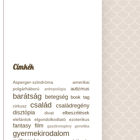
Címkék
Asperger-szindróma
amerikai
autizmus
polgárháború
antropológia
barátság
betegség
book tag
család
családregény
cirkusz
disztópia
elbeszélések
divat
elefántok
elgondolkodtató
ezoterikus
fantasy
film
gasztroregény
genetika
gyermekirodalom