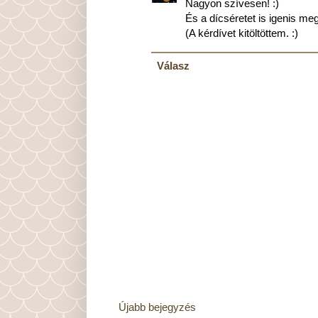
Nagyon szívesen! :)
És a dícséretet is igenis me
(A kérdívet kitöltöttem. :)
Válasz
Újabb bejegyzés