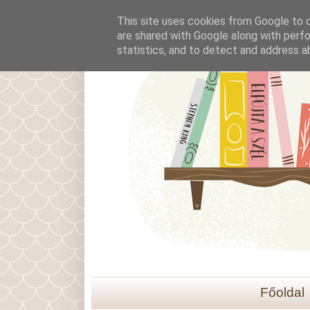
This site uses cookies from Google to de
are shared with Google along with perfo
statistics, and to detect and address a
Főoldal