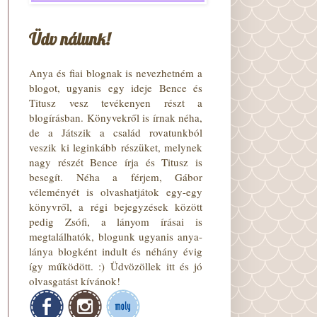
Üdv nálunk!
Anya és fiai blognak is nevezhetném a
blogot, ugyanis egy ideje Bence és
Titusz vesz tevékenyen részt a
blogírásban. Könyvekről is írnak néha,
de a Játszik a család rovatunkból
veszik ki leginkább részüket, melynek
nagy részét Bence írja és Titusz is
besegít. Néha a férjem, Gábor
véleményét is olvashatjátok egy-egy
könyvről, a régi bejegyzések között
pedig Zsófi, a lányom írásai is
megtalálhatók, blogunk ugyanis anya-
lánya blogként indult és néhány évig
így működött. :) Üdvözöllek itt és jó
olvasgatást kívánok!