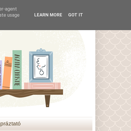
ser-agent
rate usage
LEARN MORE
GOT IT
práztató