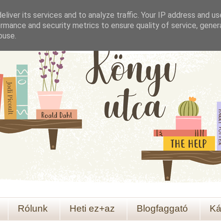
liver its services and to analyze traffic. Your IP address and u
rmance and security metrics to ensure quality of service, gene
buse.
Rólunk
Heti ez+az
Blogfaggató
Ká