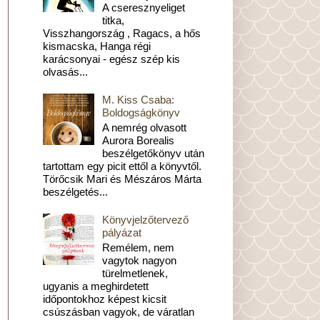
A cseresznyeliget
titka,
Visszhangország , Ragacs, a hős
kismacska, Hanga régi
karácsonyai - egész szép kis
olvasás...
M. Kiss Csaba:
Boldogságkönyv
A nemrég olvasott
Aurora Borealis
beszélgetőkönyv után
tartottam egy picit ettől a könyvtől.
Törőcsik Mari és Mészáros Márta
beszélgetés...
Könyvjelzőtervező
pályázat
Remélem, nem
vagytok nagyon
türelmetlenek,
ugyanis a meghirdetett
időpontokhoz képest kicsit
csúszásban vagyok, de váratlan