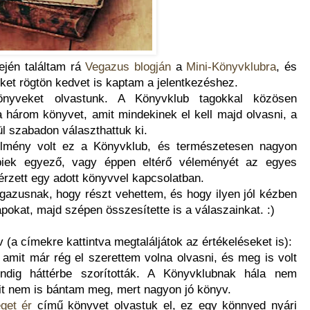
ején találtam rá
Vegazus blogján
a
Mini-Könyvklubra
, és
eket rögtön kedvet is kaptam a jelentkezéshez.
önyveket olvastunk. A Könyvklub tagokkal közösen
a három könyvet, amit mindekinek el kell majd olvasni, a
l szabadon választhattuk ki.
lmény volt ez a Könyvklub, és természetesen nagyon
bbiek egyező, vagy éppen eltérő véleményét az egyes
y érzett egy adott könyvvel kapcsolatban.
azusnak, hogy részt vehettem, és hogy ilyen jól kézben
lapokat, majd szépen összesítette is a válaszainkat. :)
 (a címekre kattintva megtaláljátok az értékeléseket is):
 amit már rég el szerettem volna olvasni, és meg is volt
ndig háttérbe szorították. A Könyvklubnak hála nem
it nem is bántam meg, mert nagyon jó könyv.
get ér
című könyvet olvastuk el, ez egy könnyed nyári