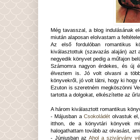
Még tavasszal, a blog indulásának el
miután alaposan elolvastam a feltétel
Az első fordulóban romantikus k
kiválasztottuk (szavazás alaján) azt 
negyedik könyvet pedig a műfajon belü
Számomra nagyon érdekes, és új é
élveztem is. Jó volt olvasni a tö
könyvekről, jó volt látni, hogy ki hog
Ezuton is szeretném megköszönni Veg
tartotta a dolgokat, elkészítette az űr
A három kiválasztott romantikus könyv
- Májusban a
Csokoládét
olvastuk el,
itthon, de a könyvtári könyvek mi
halogathattam tovább az olvasást, am
- Júniusban az
Ahol a szivárvány vé