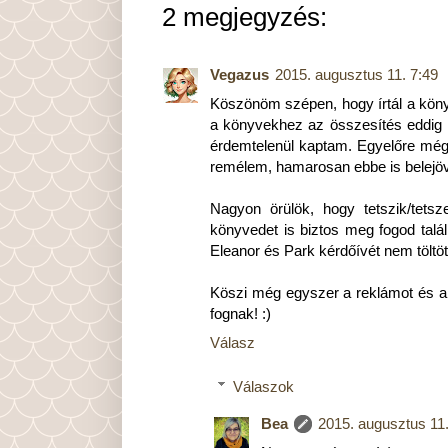
2 megjegyzés:
Vegazus
2015. augusztus 11. 7:49
Köszönöm szépen, hogy írtál a könyv
a könyvekhez az összesítés eddig n
érdemtelenül kaptam. Egyelőre még 
remélem, hamarosan ebbe is belejöv
Nagyon örülök, hogy tetszik/tetsz
könyvedet is biztos meg fogod talál
Eleanor és Park kérdőívét nem töltöt
Köszi még egyszer a reklámot és a
fognak! :)
Válasz
Válaszok
Bea
2015. augusztus 11.