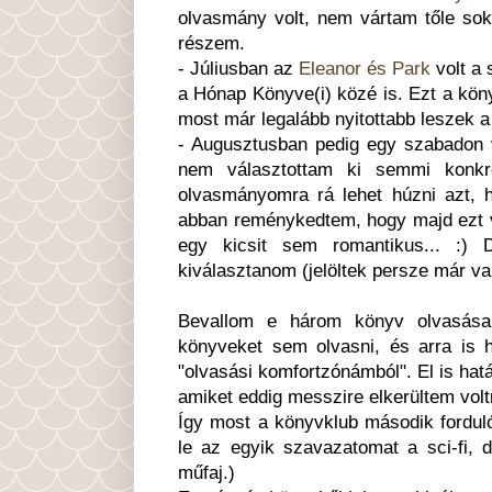
olvasmány volt, nem vártam tőle soka
részem.
- Júliusban az
Eleanor és Park
volt a 
a Hónap Könyve(i) közé is. Ezt a kön
most már legalább nyitottabb leszek a
- Augusztusban pedig egy szabadon v
nem választottam ki semmi konkr
olvasmányomra rá lehet húzni azt, 
abban reménykedtem, hogy majd ezt v
egy kicsit sem romantikus... :)
kiválasztanom (jelöltek persze már va
Bevallom e három könyv olvasása
könyveket sem olvasni, és arra is 
"olvasási komfortzónámból". El is ha
amiket eddig messzire elkerültem volt
Így most a könyvklub második forduló
le az egyik szavazatomat a sci-fi, d
műfaj.)