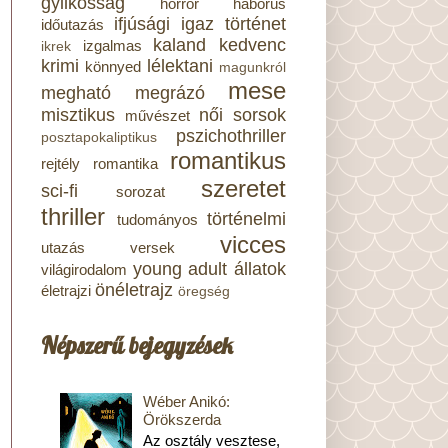
gyilkosság
horror
háborús
ifjúsági
igaz történet
időutazás
kaland
kedvenc
izgalmas
ikrek
krimi
lélektani
könnyed
magunkról
mese
megható
megrázó
misztikus
női sorsok
művészet
pszichothriller
posztapokaliptikus
romantikus
rejtély
romantika
szeretet
sci-fi
sorozat
thriller
történelmi
tudományos
vicces
utazás
versek
young adult
állatok
világirodalom
önéletrajz
életrajzi
öregség
Népszerű bejegyzések
Wéber Anikó:
Örökszerda
Az osztály vesztese,