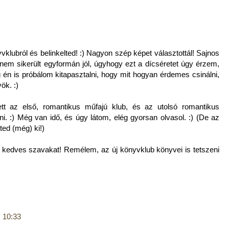
klubról és belinkelted! :) Nagyon szép képet választottál! Sajnos
em sikerült egyformán jól, úgyhogy ezt a dícséretet úgy érzem,
én is próbálom kitapasztalni, hogy mit hogyan érdemes csinálni,
ök. :)
ett az első, romantikus műfajú klub, és az utolsó romantikus
ni. :) Még van idő, és úgy látom, elég gyorsan olvasol. :) (De az
ted (még) ki!)
 kedves szavakat! Remélem, az új könyvklub könyvei is tetszeni
 10:33