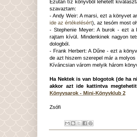
Ezután tíz könyvből lehetett kiválasz
szavaztam:
- Andy Weir: A marsi, ezt a könyvet a
ide az értékelésért
), az tesóm most ol
- Stephenie Meyer: A burok - ezt a 
rajtam kívül. Mindenkinek nagyon tet
dologból.
- Frank Herbert: A Dűne - ezt a könyv
de azt hiszem szerepel már a molyos v
Kíváncsian várom melyik három könyv 
Ha Nektek is van blogotok (de ha n
akkor azt ide kattintva megteheti
Könyvsarok - Mini-Könyvklub 2
Zsófi