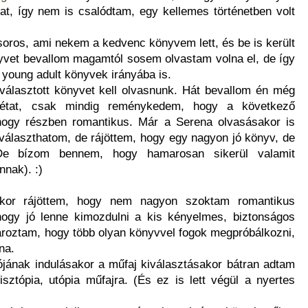
t, így nem is csalódtam, egy kellemes történetben volt
soros, ami nekem a kedvenc könyvem lett, és be is került
yvet bevallom magamtól sosem olvastam volna el, de így
 young adult könyvek irányába is.
álasztott könyvet kell olvasnunk. Hát bevallom én még
état, csak mindig reménykedem, hogy a következő
hogy részben romantikus. Már a Serena olvasásakor is
álaszthatom, de rájöttem, hogy egy nagyon jó könyv, de
 De bízom bennem, hogy hamarosan sikerül valamit
nnak). :)
kor rájöttem, hogy nem nagyon szoktam romantikus
hogy jó lenne kimozdulni a kis kényelmes, biztonságos
tároztam, hogy több olyan könyvvel fogok megpróbálkozni,
na.
jának indulásakor a műfaj kiválasztásakor bátran adtam
isztópia, utópia műfajra. (És ez is lett végül a nyertes