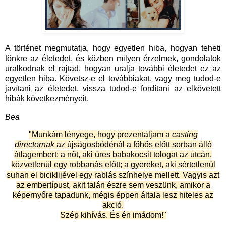
A történet megmutatja, hogy egyetlen hiba, hogyan teheti
tönkre az életedet, és közben milyen érzelmek, gondolatok
uralkodnak el rajtad, hogyan uralja további életedet ez az
egyetlen hiba. Követsz-e el továbbiakat, vagy meg tudod-e
javítani az életedet, vissza tudod-e fordítani az elkövetett
hibák következményeit.
Bea
"Munkám lényege, hogy prezentáljam a
casting
directornak
az újságosbódénál a főhős előtt sorban álló
átlagembert: a nőt, aki üres babakocsit tologat az utcán,
közvetlenül egy robbanás előtt; a gyereket, aki sértetlenül
suhan el biciklijével egy rablás színhelye mellett. Vagyis azt
az embertípust, akit talán észre sem veszünk, amikor a
képernyőre tapadunk, mégis éppen általa lesz hiteles az
akció.
Szép kihívás. És én imádom!"