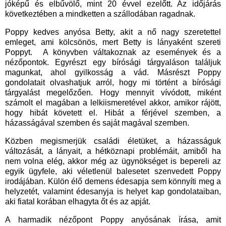
jóképű és elbűvölő, mint 20 évvel ezelőtt. Az időjárás
következtében a mindketten a szállodában ragadnak.
Poppy kedves anyósa Betty, akit a nő nagy szeretettel
emleget, ami kölcsönös, mert Betty is lányaként szereti
Poppyt. A könyvben váltakoznak az események és a
nézőpontok. Egyrészt egy bírósági tárgyaláson találjuk
magunkat, ahol gyilkosság a vád. Másrészt Poppy
gondolatait olvashatjuk arról, hogy mi történt a bírósági
tárgyalást megelőzően. Hogy mennyit vívódott, miként
számolt el magában a lelkiismeretével akkor, amikor rájött,
hogy hibát követett el. Hibát a férjével szemben, a
házasságával szemben és saját magával szemben.
Közben megismerjük családi életüket, a házasságuk
változását, a lányait, a hétköznapi problémáit, amiből ha
nem volna elég, akkor még az ügynökséget is bepereli az
egyik ügyfele, aki véletlenül balesetet szenvedett Poppy
irodájában. Külön élő demens édesapja sem könnyíti meg a
helyzetét, valamint édesanyja is helyet kap gondolataiban,
aki fiatal korában elhagyta őt és az apját.
A harmadik nézőpont Poppy anyósának írása, amit