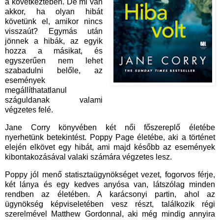
a következtében. De mi van
akkor, ha olyan hibát
követünk el, amikor nincs
visszaút? Egymás után
jönnek a hibák, az egyik
hozza a másikat, és
egyszerűen nem lehet
szabadulni belőle, az
események
megállíthatatlanul
száguldanak valami
végzetes felé.
Jane Corry könyvében két női főszereplő életébe
nyerhetünk betekintést. Poppy Page életébe, aki a történet
elején elkövet egy hibát, ami majd később az események
kibontakozásával valaki számára végzetes lesz.
Poppy jól menő statisztaügynökséget vezet, fogorvos férje,
két lánya és egy kedves anyósa van, látszólag minden
rendben az életében. A karácsonyi partin, ahol az
ügynökség képviseletében vesz részt, találkozik régi
szerelmével Matthew Gordonnal, aki még mindig annyira