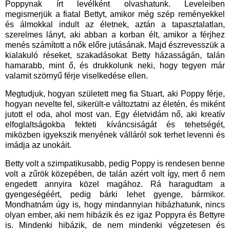
Poppynak írt levélként olvashatunk. Leveleiben
megismerjük a fiatal Bettyt, amikor még szép reményekkel
és álmokkal indult az életnek, aztán a tapasztalatlan,
szerelmes lányt, aki abban a korban élt, amikor a férjhez
menés számított a nők előre jutásának. Majd észrevesszük a
kialakuló réseket, szakadásokat Betty házasságán, talán
hamarabb, mint ő, és drukkolunk neki, hogy tegyen már
valamit szörnyű férje viselkedése ellen.
Megtudjuk, hogyan született meg fia Stuart, aki Poppy férje,
hogyan nevelte fel, sikerült-e változtatni az életén, és miként
jutott el oda, ahol most van. Egy életvidám nő, aki kreatív
elfoglaltságokba fekteti kíváncsiságát és tehetségét,
miközben igyekszik menyének válláról sok terhet levenni és
imádja az unokáit.
Betty volt a szimpatikusabb, pedig Poppy is rendesen benne
volt a zűrök közepében, de talán azért volt így, mert ő nem
engedett annyira közel magához. Rá haragudtam a
gyengeségéért, pedig bárki lehet gyenge, bármikor.
Mondhatnám úgy is, hogy mindannyian hibázhatunk, nincs
olyan ember, aki nem hibázik és ez igaz Poppyra és Bettyre
is. Mindenki hibázik, de nem mindenki végzetesen és