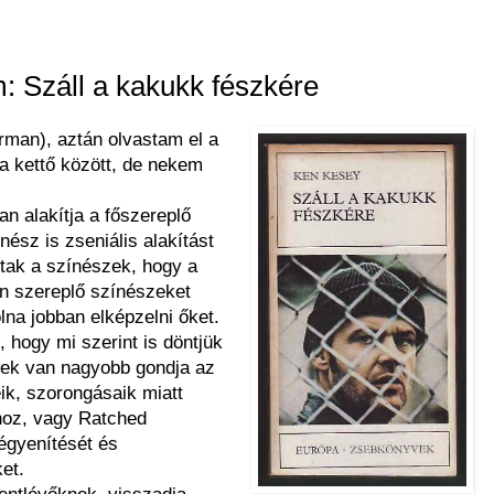
m: Száll a kakukk fészkére
rman), aztán olvastam el a
 a kettő között, de nekem
n alakítja a főszereplő
nész is zseniális alakítást
ltak a színészek, hogy a
n szereplő színészeket
na jobban elképzelni őket.
, hogy mi szerint is döntjük
inek van nagyobb gondja az
eik, szorongásaik miatt
hoz, vagy Ratched
égyenítését és
et.
entlévőknek, visszadja