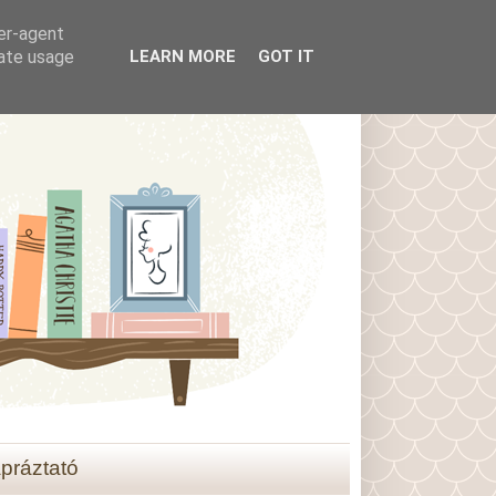
ser-agent
rate usage
LEARN MORE
GOT IT
práztató