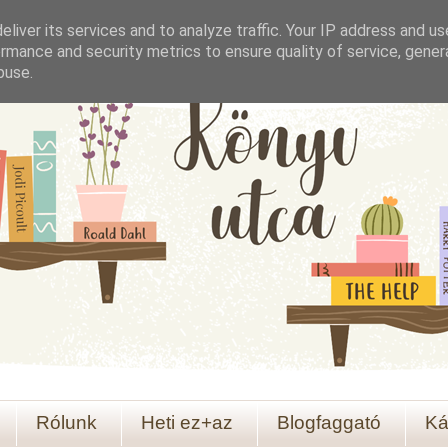
liver its services and to analyze traffic. Your IP address and u
rmance and security metrics to ensure quality of service, gene
buse.
Rólunk
Heti ez+az
Blogfaggató
Ká