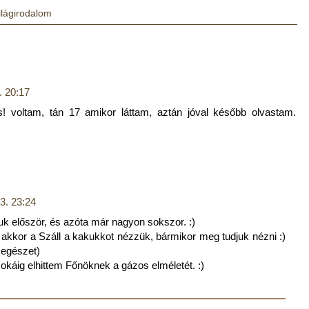
ilágirodalom
. 20:17
s! voltam, tán 17 amikor láttam, aztán jóval később olvastam.
3. 23:24
ttuk először, és azóta már nagyon sokszor. :)
akkor a Száll a kakukkot nézzük, bármikor meg tudjuk nézni :)
 egészet)
sokáig elhittem Főnöknek a gázos elméletét. :)