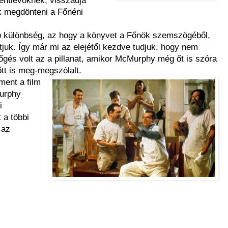
k megdönteni a Főnéni
őbb különbség, az hogy a könyvet a Főnök szemszögéből,
uk. Így már mi az elejétől kezdve tudjuk, hogy nem
őgés volt az a pillanat, amikor McMurphy még őt is szóra
őtt is meg-megszólalt.
ment a film
Murphy
i
 a többi
 az