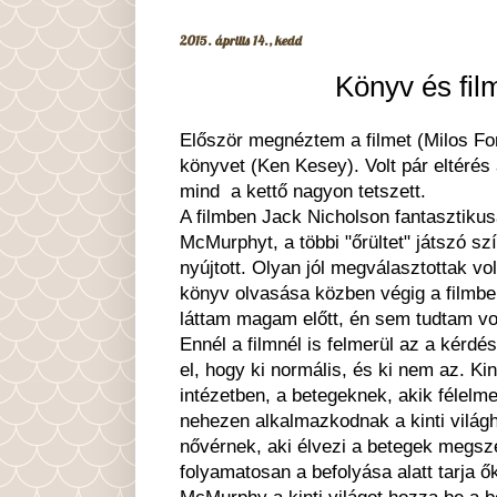
2015. április 14., kedd
Könyv és fil
Először megnéztem a filmet (Milos Fo
könyvet (Ken Kesey). Volt pár eltérés
mind a kettő nagyon tetszett.
A filmben Jack Nicholson fantasztikusa
McMurphyt, a többi "őrültet" játszó szí
nyújtott. Olyan jól megválasztottak vo
könyv olvasása közben végig a filmbe
láttam magam előtt, én sem tudtam vol
Ennél a filmnél is felmerül az a kérdés
el, hogy ki normális, és ki nem az. K
intézetben, a betegeknek, akik félelm
nehezen alkalmazkodnak a kinti világ
nővérnek, aki élvezi a betegek megsz
folyamatosan a befolyása alatt tarja ők
McMurphy a kinti világot hozza be a b