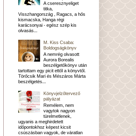
A cseresznyeliget
titka,
Visszhangország , Ragacs, a hős
kismacska, Hanga régi
karácsonyai - egész szép kis
olvasás...
M. Kiss Csaba:
Boldogságkönyv
A nemrég olvasott
Aurora Borealis
beszélgetőkönyv után
tartottam egy picit ettől a könyvtől.
Törőcsik Mari és Mészáros Márta
beszélgetés...
Könyvjelzőtervező
pályázat
Remélem, nem
vagytok nagyon
türelmetlenek,
ugyanis a meghirdetett
időpontokhoz képest kicsit
csúszásban vagyok, de váratlan