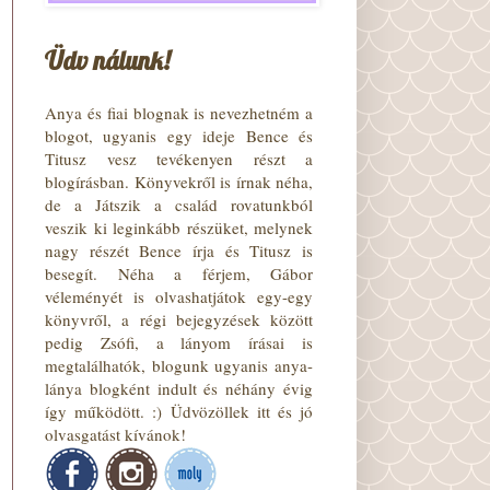
Üdv nálunk!
Anya és fiai blognak is nevezhetném a
blogot, ugyanis egy ideje Bence és
Titusz vesz tevékenyen részt a
blogírásban. Könyvekről is írnak néha,
de a Játszik a család rovatunkból
veszik ki leginkább részüket, melynek
nagy részét Bence írja és Titusz is
besegít. Néha a férjem, Gábor
véleményét is olvashatjátok egy-egy
könyvről, a régi bejegyzések között
pedig Zsófi, a lányom írásai is
megtalálhatók, blogunk ugyanis anya-
lánya blogként indult és néhány évig
így működött. :) Üdvözöllek itt és jó
olvasgatást kívánok!