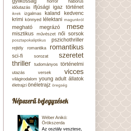
gyilkosság
horror
háborús
ifjúsági
igaz történet
időutazás
kaland
kedvenc
izgalmas
ikrek
krimi
lélektani
könnyed
magunkról
mese
megható
megrázó
misztikus
női sorsok
művészet
pszichothriller
posztapokaliptikus
romantikus
rejtély
romantika
szeretet
sci-fi
sorozat
thriller
történelmi
tudományos
vicces
utazás
versek
young adult
állatok
világirodalom
önéletrajz
életrajzi
öregség
Népszerű bejegyzések
Wéber Anikó:
Örökszerda
Az osztály vesztese,