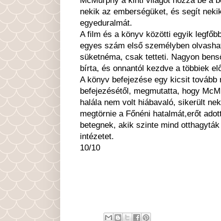
nekik az emberségüket, és segít neki
egyeduralmát.
A film és a könyv közötti egyik legf
egyes szám első személyben olvashatj
süketnéma, csak tetteti. Nagyon bens
bírta, és onnantól kezdve a többiek el
A könyv befejezése egy kicsit tovább 
befejezésétől, megmutatta, hogy Mc
halála nem volt hiábavaló, sikerült nek
megtörnie a Főnéni hatalmát,erőt adott
betegnek, akik szinte mind otthagyták
intézetet.
10/10