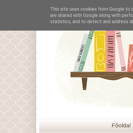
This site uses cookies from Google to de
are shared with Google along with perfo
statistics, and to detect and address a
Főoldal