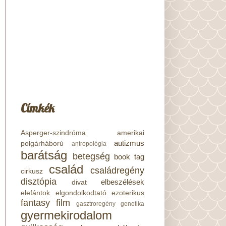
Címkék
Asperger-szindróma
amerikai
autizmus
polgárháború
antropológia
barátság
betegség
book tag
család
családregény
cirkusz
disztópia
elbeszélések
divat
elefántok
elgondolkodtató
ezoterikus
fantasy
film
gasztroregény
genetika
gyermekirodalom