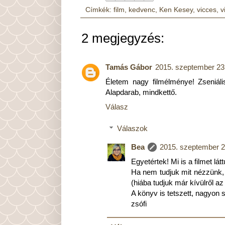
Címkék:
film
,
kedvenc
,
Ken Kesey
,
vicces
,
v
2 megjegyzés:
Tamás Gábor
2015. szeptember 23
Életem nagy filmélménye! Zseniáli
Alapdarab, mindkettő.
Válasz
Válaszok
Bea
2015. szeptember 2
Egyetértek! Mi is a filmet lá
Ha nem tudjuk mit nézzünk, 
(hiába tudjuk már kívülről az
A könyv is tetszett, nagyon 
zsófi