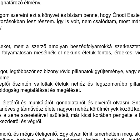
ghatározó élmény.
gom szeretni ezt a könyvet és bíztam benne, hogy Ónodi Eszte
kozásokban lesz részem. Így is volt, nem csalódtam, most má
y.
ket, mert a szerző amolyan beszédfolyamokká szerkesztett
ai folyamatosan mesélnék el nekünk életük fontos, érdekes, v
ot, legtöbbször ez bizony rövid pillanatok gyűjteménye, vagy 
röme.
lői őszintén vallottak életük nehéz és legszomorúbb pillan
oldogság megtalálását és megélését.
letéről és munkájáról, gondolatairól és elveiről olvasni, Sn
tvanéves gitárművész élete nagyon nehéz körülmények között ke
s a zene szeretetével született, már kicsi korában pengette a 
kezdetről és végről.
morú, és mégis életigenlő. Egy olyan férfit ismerhettem meg, aki