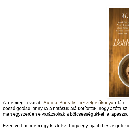
A nemrég olvasott
Aurora Borealis beszélgetőkönyv
után ta
beszélgetései annyira a hatásuk alá kerítettek, hogy azóta szi
mert egyszerűen elvarázsoltak a bölcsességükkel, a tapasztala
Ezért volt bennem egy kis félsz, hogy egy újabb beszélgetőkön