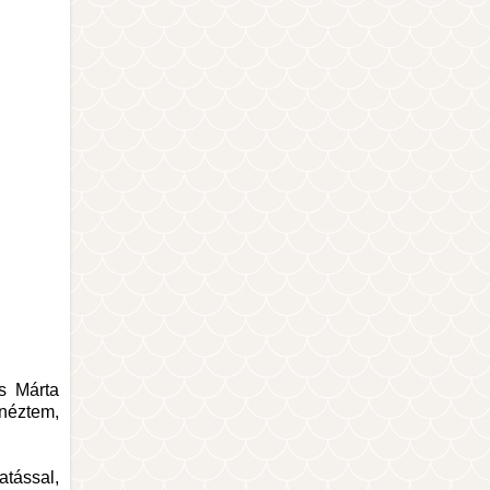
os Márta
gnéztem,
atással,