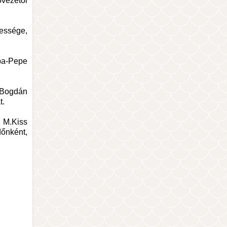
óvezetői
sessége,
apa-Pepe
s Bogdán
t.
. M.Kiss
őnként,