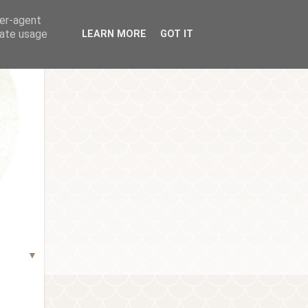
ser-agent
rate usage
LEARN MORE
GOT IT
▼