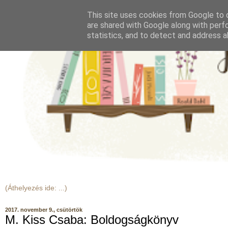
This site uses cookies from Google to d
are shared with Google along with perf
statistics, and to detect and address a
2017. november 9., csütörtök
M. Kiss Csaba: Boldogságkönyv