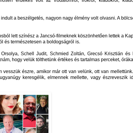
ösen érdekes volt az irodalomról, írókról, kiadókról, kiad
indult a beszélgetés, nagyon nagy élmény volt olvasni. A bölc
osból lett színész a Jancsó-filmeknek köszönhetően lettek a K
ól és természetesen a boldogságról is.
 Orsolya, Schell Judit, Schmied Zoltán, Grecsó Krisztián é
ám, hogy velük tölthetünk értékes és tartalmas perceket, óráka
 vesszük észre, amikor már ott van velünk, ott van mellettünk
yanúgy keresgélik, elmennek mellette, vagy észreveszik id
.