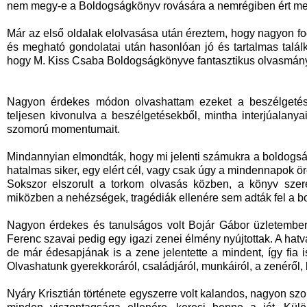
nem megy-e a Boldogságkönyv rovására a nemrégiben ért me
Már az első oldalak elolvasása után éreztem, hogy nagyon fo
és megható gondolatai után hasonlóan jó és tartalmas talál
hogy M. Kiss Csaba Boldogságkönyve fantasztikus olvasmán
Nagyon érdekes módon olvashattam ezeket a beszélgetése
teljesen kivonulva a beszélgetésekből, mintha interjúalany
szomorú momentumait.
Mindannyian elmondták, hogy mi jelenti számukra a boldogság
hatalmas siker, egy elért cél, vagy csak úgy a mindennapok ö
Sokszor elszorult a torkom olvasás közben, a könyv szerep
miközben a nehézségek, tragédiák ellenére sem adták fel a b
Nagyon érdekes és tanulságos volt Bojár Gábor üzletember é
Ferenc szavai pedig egy igazi zenei élmény nyújtottak. A ha
de már édesapjának is a zene jelentette a mindent, így fia i
Olvashatunk gyerekkoráról, családjáról, munkáiról, a zenéről, 
Nyáry Krisztián története egyszerre volt kalandos, nagyon szo