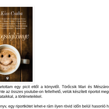
rtottam egy picit ettől a könyvtől. Törőcsik Mari és Mészár
nte az összes youtube-on fellelhető, velük készített riportot me
taikkal, a történeteikkel.
yv, egy riportkötet lehet-e rám ilyen rövid időn belül hasonló h