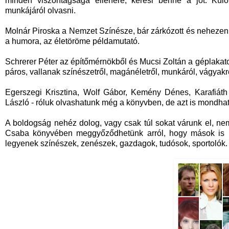
minden viszontagsága ellenére, keresi benne a jót. Külön
munkájáról olvasni.
Molnár Piroska a Nemzet Színésze, bár zárkózott és nehezen 
a humora, az életöröme példamutató.
Schrerer Péter az építőmérnökből és Mucsi Zoltán a géplakat
páros, vallanak színészetről, magánéletről, munkáról, vágyakr
Egerszegi Krisztina, Wolf Gábor, Kemény Dénes, Karafiáth
László - róluk olvashatunk még a könyvben, de azt is mondhatn
A boldogság nehéz dolog, vagy csak túl sokat várunk el, nem
Csaba könyvében meggyőződhetünk arról, hogy mások is ug
legyenek színészek, zenészek, gazdagok, tudósok, sportolók