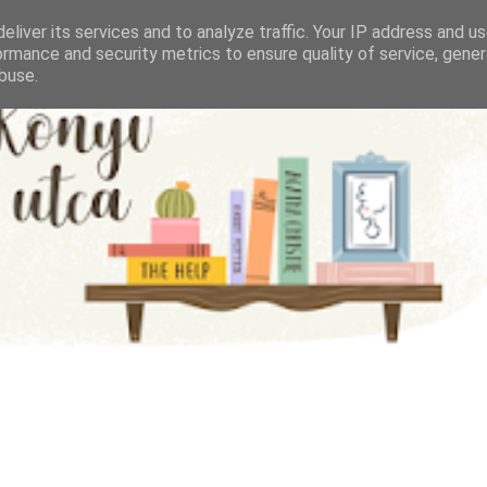
eliver its services and to analyze traffic. Your IP address and u
ormance and security metrics to ensure quality of service, gene
buse.