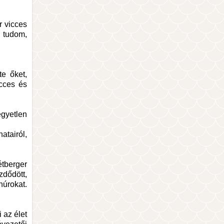
r vicces
r tudom,
e őket,
icces és
egyetlen
atairól,
étberger
zdődött,
húrokat.
 az élet